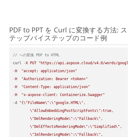
PDF to PPT を Curl に変換する方法: ス
テップバイステップのコード例
// への変換 PDF to HTML
curl 
-
X
PUT
"https://api.aspose.cloud/v4.0/words/google.P
-
H
"accept: application/json"
-
H
"Authorization: Bearer <token>"
-
H
"Content-Type: application/json"
-
H
"x-aspose-client: Containerize.Swagger"
-
d 
"{
\"
FileName
\"
:
\"
google.HTML
\"
,

\"
AllowEmbeddingPostScriptFonts
\"
:true,

\"
DmlRenderingMode
\"
:
\"
Fallback
\"
,

\"
DmlEffectsRenderingMode
\"
:
\"
Simplified
\"
,

\"
ImlRenderingMode
\"
:
\"
Fallback
\"
,
