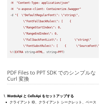
-
H
"Content-Type: application/json"
-
H
"x-aspose-client: Containerize.Swagger"
-
d 
"{  
\"
DefaultRegularFont
\"
: 
\"
string
\"
,

\"
FontFallbackRules
\"
: [    {

\"
RangeStartIndex
\"
: 0,

\"
RangeEndIndex
\"
: 0,

\"
FallbackFontList
\"
: [        
\"
string
\"
      ]  
\"
FontSubstRules
\"
: [    {      
\"
SourceFont
\"
: 
\
%!
(
EXTRA
 string
=
HTML
, string
=
PPT
)
PDF Files to PPT SDK でのシンプルな
Curl 変換
WordsApi と CellsApi をセットアップする
クライアント ID、クライアント シークレット、ベース