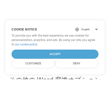
COOKIE NOTICE
To provide you with the best experience, we use cookies for
personalization, analytics, and ads. By using our site, you agree
to
our cookie policy
.
ACCEPT
CUSTOMIZE
DENY
その他の Word 変換オプション
PDF を DOC に変換
DOC:
Microsoft Word Binary Format