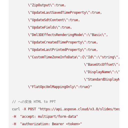
\"
ZipOutput
\"
:true,

\"
UpdateLastSavedTimeProperty
\"
:true,

\"
UpdateSdtContent
\"
:true,

\"
UpdateFields
\"
:true,

\"
Dml3DEffectsRenderingMode
\"
:
\"
Basic
\"
,

\"
UpdateCreatedTimeProperty
\"
:true,

\"
UpdateLastPrintedProperty
\"
:true,

\"
CustomTimeZoneInfoData
\"
:{
\"
Id
\"
:
\"
string
\"
,

\"
BaseUtcOffset
\"
:
\"
s
\"
DisplayName
\"
:
\"
str
\"
StandardDisplayName
\"
FlatOpcXmlMappingOnly
\"
:true}"
// への変換 HTML to PPT
curl 
-
X
POST
"https://api.aspose.cloud/v3.0/slides/test-u
-
H
"accept: multipart/form-data"
-
H
"authorization: Bearer <token>"