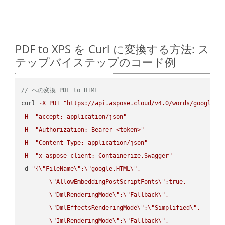
PDF to XPS を Curl に変換する方法: ス
テップバイステップのコード例
// への変換 PDF to HTML
curl 
-
X
PUT
"https://api.aspose.cloud/v4.0/words/google.P
-
H
"accept: application/json"
-
H
"Authorization: Bearer <token>"
-
H
"Content-Type: application/json"
-
H
"x-aspose-client: Containerize.Swagger"
-
d 
"{
\"
FileName
\"
:
\"
google.HTML
\"
,

\"
AllowEmbeddingPostScriptFonts
\"
:true,

\"
DmlRenderingMode
\"
:
\"
Fallback
\"
,

\"
DmlEffectsRenderingMode
\"
:
\"
Simplified
\"
,

\"
ImlRenderingMode
\"
:
\"
Fallback
\"
,
