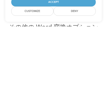
ACCEPT
CUSTOMIZE
DENY
その他の Word 変換オプション
PDF を DOC に変換
DOC:
Microsoft Word Binary Format
PDF を DOT に変換
DOT:
Microsoft Word Template Files
PDF を DOCX に変換
DOCX:
Office 2007+ Word Document
PDF を DOCM に変換
DOCM:
Microsoft Word 2007 Marco File