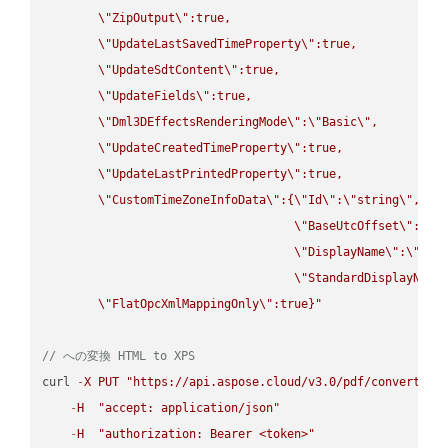
\"
ZipOutput
\"
:true,

\"
UpdateLastSavedTimeProperty
\"
:true,

\"
UpdateSdtContent
\"
:true,

\"
UpdateFields
\"
:true,

\"
Dml3DEffectsRenderingMode
\"
:
\"
Basic
\"
,

\"
UpdateCreatedTimeProperty
\"
:true,

\"
UpdateLastPrintedProperty
\"
:true,

\"
CustomTimeZoneInfoData
\"
:{
\"
Id
\"
:
\"
string
\"
,

\"
BaseUtcOffset
\"
:
\"
s
\"
DisplayName
\"
:
\"
str
\"
StandardDisplayName
\"
FlatOpcXmlMappingOnly
\"
:true}"
// への変換 HTML to XPS
curl 
-
X
PUT
"https://api.aspose.cloud/v3.0/pdf/convert/HT
-
H
"accept: application/json"
-
H
"authorization: Bearer <token>"