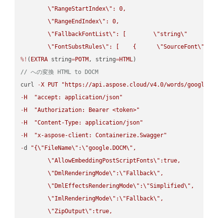
\"
RangeStartIndex
\"
: 0,

\"
RangeEndIndex
\"
: 0,

\"
FallbackFontList
\"
: [        
\"
string
\"
      ]  
\"
FontSubstRules
\"
: [    {      
\"
SourceFont
\"
: 
\
%!
(
EXTRA
 string
=
POTM
, string
=
HTML
// への変換 HTML to DOCM
curl 
-
X
PUT
"https://api.aspose.cloud/v4.0/words/google.H
-
H
"accept: application/json"
-
H
"Authorization: Bearer <token>"
-
H
"Content-Type: application/json"
-
H
"x-aspose-client: Containerize.Swagger"
-
d 
"{
\"
FileName
\"
:
\"
google.DOCM
\"
,

\"
AllowEmbeddingPostScriptFonts
\"
:true,

\"
DmlRenderingMode
\"
:
\"
Fallback
\"
,

\"
DmlEffectsRenderingMode
\"
:
\"
Simplified
\"
,

\"
ImlRenderingMode
\"
:
\"
Fallback
\"
,

\"
ZipOutput
\"
:true,
