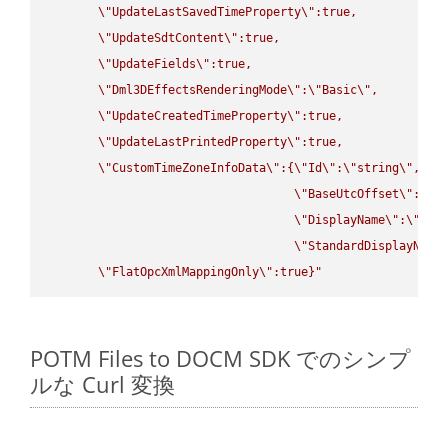
\"
UpdateLastSavedTimeProperty
\"
:true,

\"
UpdateSdtContent
\"
:true,

\"
UpdateFields
\"
:true,

\"
Dml3DEffectsRenderingMode
\"
:
\"
Basic
\"
,

\"
UpdateCreatedTimeProperty
\"
:true,

\"
UpdateLastPrintedProperty
\"
:true,

\"
CustomTimeZoneInfoData
\"
:{
\"
Id
\"
:
\"
string
\"
,

\"
BaseUtcOffset
\"
:
\"
s
\"
DisplayName
\"
:
\"
str
\"
StandardDisplayName
\"
FlatOpcXmlMappingOnly
\"
:true}"
POTM Files to DOCM SDK でのシンプ
ルな Curl 変換