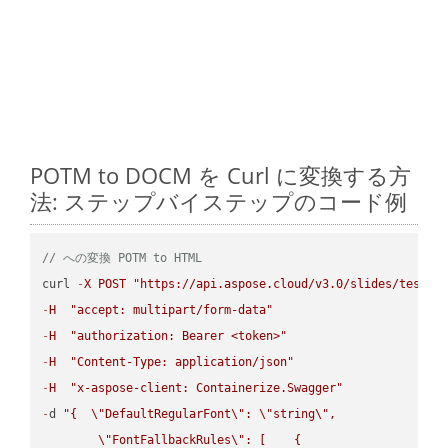
POTM to DOCM を Curl に変換する方
法: ステップバイステップのコード例
// への変換 POTM to HTML
curl 
-
X
POST
"https://api.aspose.cloud/v3.0/slides/test-u
-
H
"accept: multipart/form-data"
-
H
"authorization: Bearer <token>"
-
H
"Content-Type: application/json"
-
H
"x-aspose-client: Containerize.Swagger"
-
d 
"{  
\"
DefaultRegularFont
\"
: 
\"
string
\"
,

\"
FontFallbackRules
\"
: [    {
