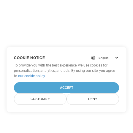
COOKIE NOTICE
To provide you with the best experience, we use cookies for
personalization, analytics, and ads. By using our site, you agree
to
our cookie policy
.
ACCEPT
CUSTOMIZE
DENY
その他の PowerPoint 変換オプ