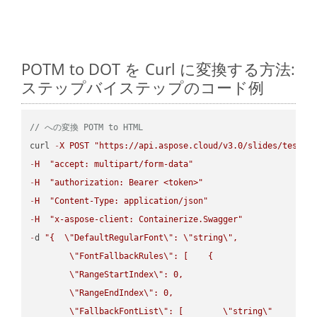
POTM to DOT を Curl に変換する方法:
ステップバイステップのコード例
// への変換 POTM to HTML
curl 
-
X
POST
"https://api.aspose.cloud/v3.0/slides/test-u
-
H
"accept: multipart/form-data"
-
H
"authorization: Bearer <token>"
-
H
"Content-Type: application/json"
-
H
"x-aspose-client: Containerize.Swagger"
-
d 
"{  
\"
DefaultRegularFont
\"
: 
\"
string
\"
,

\"
FontFallbackRules
\"
: [    {

\"
RangeStartIndex
\"
: 0,

\"
RangeEndIndex
\"
: 0,

\"
FallbackFontList
\"
: [        
\"
string
\"
      ]  