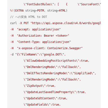
\"
FontSubstRules
\"
: [    {      
\"
SourceFont
\"
: 
\
%!
(
EXTRA
 string
=
POTM
, string
=
HTML
// への変換 HTML to DOT
curl 
-
X
PUT
"https://api.aspose.cloud/v4.0/words/google.H
-
H
"accept: application/json"
-
H
"Authorization: Bearer <token>"
-
H
"Content-Type: application/json"
-
H
"x-aspose-client: Containerize.Swagger"
-
d 
"{
\"
FileName
\"
:
\"
google.DOT
\"
,

\"
AllowEmbeddingPostScriptFonts
\"
:true,

\"
DmlRenderingMode
\"
:
\"
Fallback
\"
,

\"
DmlEffectsRenderingMode
\"
:
\"
Simplified
\"
,

\"
ImlRenderingMode
\"
:
\"
Fallback
\"
,

\"
ZipOutput
\"
:true,

\"
UpdateLastSavedTimeProperty
\"
:true,

\"
UpdateSdtContent
\"
:true,

\"
UpdateFields
\"
:true,
