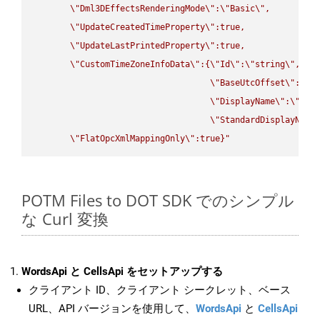
\"
Dml3DEffectsRenderingMode
\"
:
\"
Basic
\"
,

\"
UpdateCreatedTimeProperty
\"
:true,

\"
UpdateLastPrintedProperty
\"
:true,

\"
CustomTimeZoneInfoData
\"
:{
\"
Id
\"
:
\"
string
\"
,

\"
BaseUtcOffset
\"
:
\"
s
\"
DisplayName
\"
:
\"
str
\"
StandardDisplayName
\"
FlatOpcXmlMappingOnly
\"
:true}"
POTM Files to DOT SDK でのシンプル
な Curl 変換
WordsApi と CellsApi をセットアップする
クライアント ID、クライアント シークレット、ベース
URL、API バージョンを使用して、
WordsApi
と
CellsApi