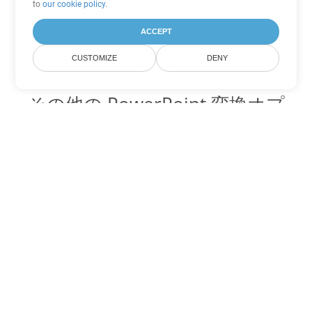
to
our cookie policy
.
ACCEPT
CUSTOMIZE
DENY
その他の PowerPoint 変換オプ
ション
POTM を DOC に変換
DOC:
Microsoft Word Binary Format
POTM を DOT に変換
DOT:
Microsoft Word Template Files
POTM を DOCX に変換
DOCX:
Office 2007+ Word Document