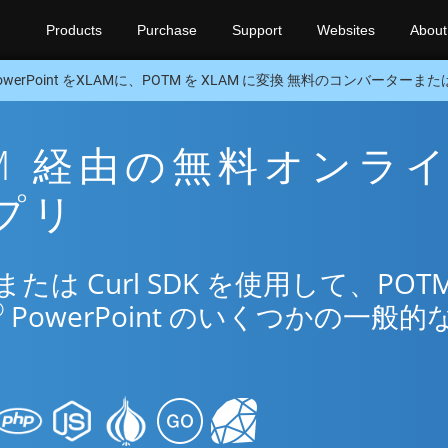
Products
Purchase
Support
Websites
About
owerPoint をXLAMに、POTM を XLAM に変換 無料のコンバーターまたはC
LAM 経由の無料オンラ
アプリ
は Curl SDK を使用して、POTM
®
PowerPoint のいくつかの一般的