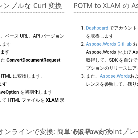
でのシンプルな Curl 変換
POTM to XLAM の 
Dashboard
でアカウントを
ベース URL、API バージョン
を取得します
します
Aspose.Words GitHub
お
します
Aspose.Words および Asp
した
ConvertDocumentRequest
取得して、SDK を自分
プションのリリースにア
 HTML に変換します。
また、
Aspose.Words
お
します
レンスを参照して、残り
aveOption
を初期化します
て HTML ファイルを
XLAM
形
イルをオンラインで変換: 簡単で素早い方法
MS PowerPoi