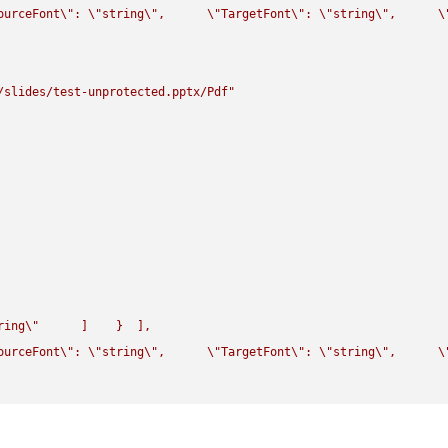
ourceFont
\"
: 
\"
string
\"
,      
\"
TargetFont
\"
: 
\"
string
\"
,      
\
/slides/test-unprotected.pptx/Pdf"
ring
\"
      ]    }  ],

ourceFont
\"
: 
\"
string
\"
,      
\"
TargetFont
\"
: 
\"
string
\"
,      
\