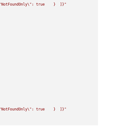
"
NotFoundOnly
\"
: true    }  ]}"
"
NotFoundOnly
\"
: true    }  ]}"