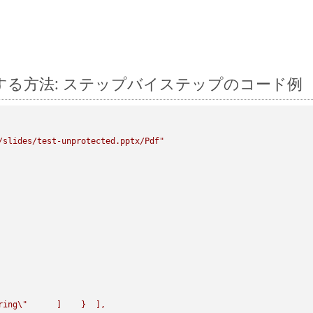
l に変換する方法: ステップバイステップのコード例
/slides/test-unprotected.pptx/Pdf"
ring
\"
      ]    }  ],
