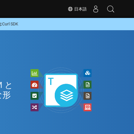
日本語
url SDK
イ
 と
な形