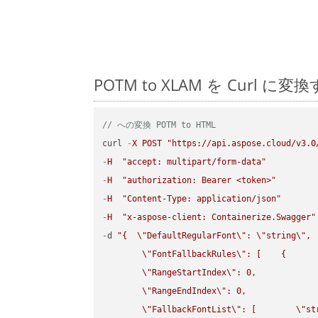
POTM to XLAM を Cur
// への変換 POTM to HTML
curl 
-
X
POST
"https://api.aspose.cloud/v3.0
-
H
"accept: multipart/form-data"
-
H
"authorization: Bearer <token>"
-
H
"Content-Type: application/json"
-
H
"x-aspose-client: Containerize.Swagger"
-
d 
"{  
\"
DefaultRegularFont
\"
: 
\"
string
\"
,

\"
FontFallbackRules
\"
: [    {

\"
RangeStartIndex
\"
: 0,

\"
RangeEndIndex
\"
: 0,

\"
FallbackFontList
\"
: [        
\"
st