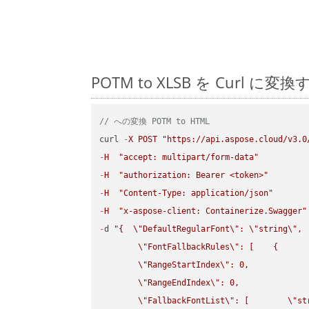
POTM to XLSB を Cur
// への変換 POTM to HTML
curl 
-
X
POST
"https://api.aspose.cloud/v3.0
-
H
"accept: multipart/form-data"
-
H
"authorization: Bearer <token>"
-
H
"Content-Type: application/json"
-
H
"x-aspose-client: Containerize.Swagger"
-
d 
"{  
\"
DefaultRegularFont
\"
: 
\"
string
\"
,

\"
FontFallbackRules
\"
: [    {

\"
RangeStartIndex
\"
: 0,

\"
RangeEndIndex
\"
: 0,

\"
FallbackFontList
\"
: [        
\"
st