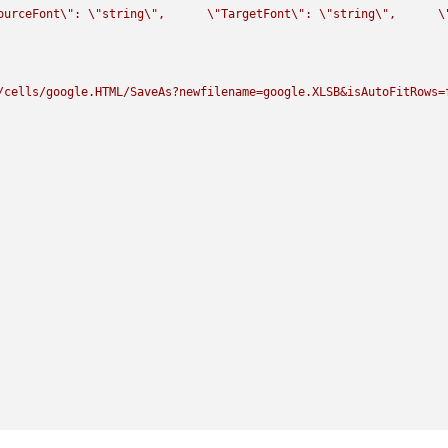
ourceFont
\"
: 
\"
string
\"
,      
\"
TargetFont
\"
: 
\"
string
\"
,      
\
/cells/google.HTML/SaveAs?newfilename=google.XLSB&isAutoFitRows=