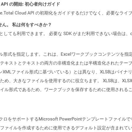
REST API の開始: 初心者向けガイド
e.Total Cloud API の初期化をガイドするだけでなく、必要
ません。 私は何をすべきか？
cker コンテナとしても利用できます。 必要な SDK がまだ利用できない場合
ファイル形式を指定します。これは、Excelワークブックコンテンツ
テキストとテキストの両方の非構造化または半構造化されたテー
ンXMLファイル形式に基づいている）とは異なり、XLSBはバイナリE
め、大きなファイルを使用するのに役立ちます。 XLSBは、XLS
形式であるため、ワークブックを保存するために使用されることはめったに
ポートするMicrosoft PowerPointテンプレートファイルです。 
ファイルを作成するために使用できるデフォルト設定が含まれて