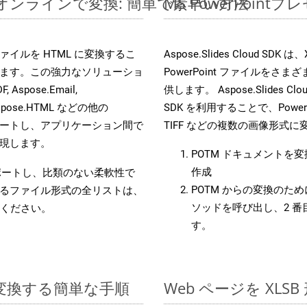
イルをオンラインで変換: 簡単で素早い方法
MS PowerPoi
es ファイルを HTML に変換するこ
Aspose.Slides Cloud 
ます。この強力なソリューショ
PowerPoint ファイルを
, Aspose.Email,
供します。 Aspose.Slides C
D, Aspose.HTML などの他の
SDK を利用することで、PowerP
合をサポートし、アプリケーション間で
TIFF などの複数の画像形式
現します。
POTM ドキュメントを
作成
をサポートし、比類のない柔軟性で
POTM からの変換のために
るファイル形式の全リストは、
ソッドを呼び出し、2 
ください。
す。
 に変換する簡単な手順
Web ページを XL