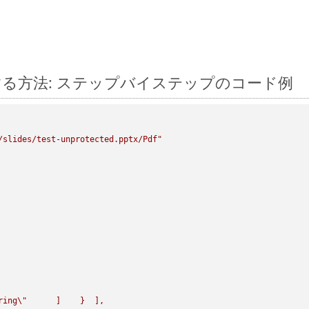
l に変換する方法: ステップバイステップのコード例
/slides/test-unprotected.pptx/Pdf"
ring
\"
      ]    }  ],
