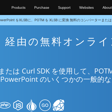
Products
Purchase
Support
Websites
About
owerPoint をXLSBに、POTM を XLSB に変換 無料のコンバーターまたはCu
LSB 経由の無料オンラ
リ
は Curl SDK を使用して、POTM
PowerPoint のいくつかの一般的