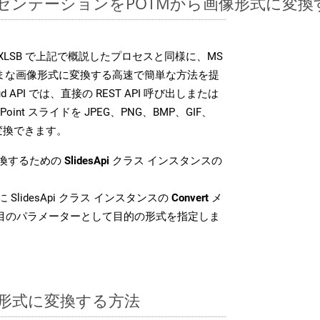
ntプレゼンテーションをPOTMから画像形式に変
SDK は、XLSB で上記で概説したプロセスと同様に、MS
さまざまな画像形式に変換する高速で簡単な方法を提
loud API では、直接の REST API 呼び出しまたは
oint スライドを JPEG、PNG、BMP、GIF、
に変換できます。
変換するための
SlidesApi
クラス インスタンスの
 SlidesApi クラス インスタンスの
Convert
メ
番目のパラメーターとして目的の形式を指定しま
SB 形式に変換する方法