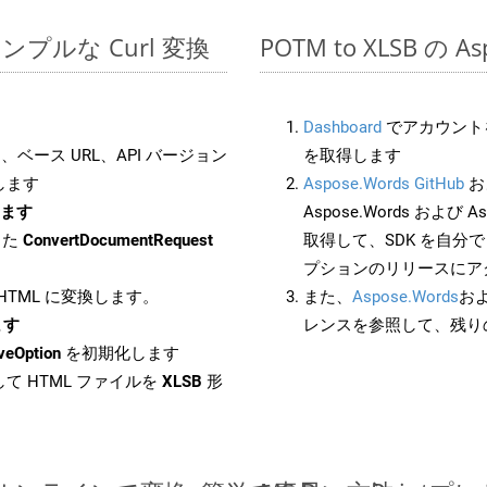
でのシンプルな Curl 変換
POTM to XLSB の 
Dashboard
でアカウントを
ベース URL、API バージョン
を取得します
します
Aspose.Words GitHub
お
します
Aspose.Words および Asp
した
ConvertDocumentRequest
取得して、SDK を自分
プションのリリースにア
 HTML に変換します。
また、
Aspose.Words
お
ます
レンスを参照して、残り
veOption
を初期化します
て HTML ファイルを
XLSB
形