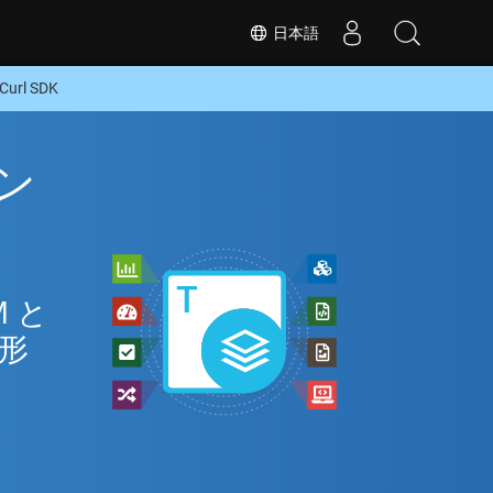
日本語
rl SDK
イン
 と
な形