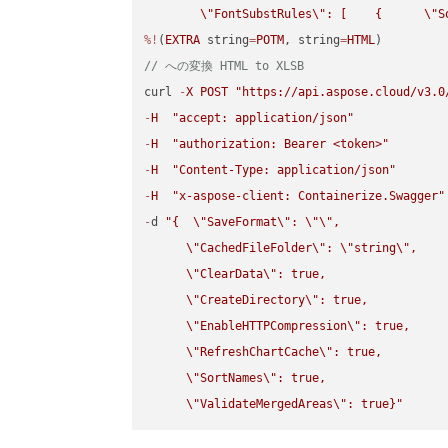
\"
FontSubstRules
\"
: [    {      
\"
S
%!
(
EXTRA
 string
=
POTM
, string
=
HTML
// への変換 HTML to XLSB
curl 
-
X
POST
"https://api.aspose.cloud/v3.0
-
H
"accept: application/json"
-
H
"authorization: Bearer <token>"
-
H
"Content-Type: application/json"
-
H
"x-aspose-client: Containerize.Swagger"
-
d 
"{  
\"
SaveFormat
\"
: 
\"
\"
,

\"
CachedFileFolder
\"
: 
\"
string
\"
,

\"
ClearData
\"
: true,  

\"
CreateDirectory
\"
: true,  

\"
EnableHTTPCompression
\"
: true,  

\"
RefreshChartCache
\"
: true,  

\"
SortNames
\"
: true,  

\"
ValidateMergedAreas
\"
: true}"