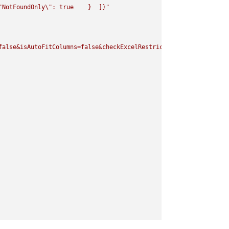
"
NotFoundOnly
\"
: true    }  ]}"
false&isAutoFitColumns=false&checkExcelRestriction=true"