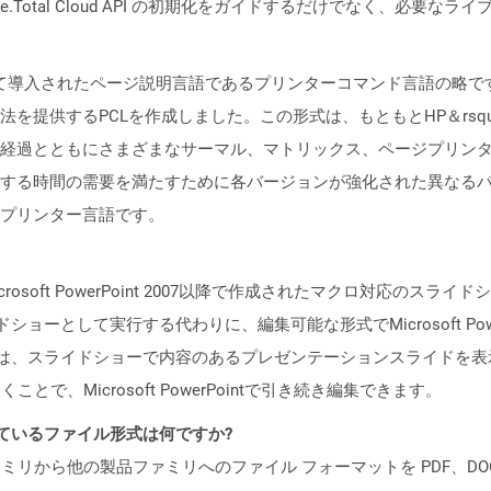
e.Total Cloud API の初期化をガイドするだけでなく、必要
（HP）によって導入されたページ説明言語であるプリンターコマンド言語の
を提供するPCLを作成しました。この形式は、もともとHP＆rsq
経過とともにさまざまなサーマル、マトリックス、ページプリン
する時間の需要を満たすために各バージョンが強化された異なるバ
プリンター言語です。
rosoft PowerPoint 2007以降で作成されたマクロ対応の
ョーとして実行する代わりに、編集可能な形式でMicrosoft Po
ルは、スライドショーで内容のあるプレゼンテーションスライドを
開くことで、Microsoft PowerPointで引き続き編集できます。
ポートされているファイル形式は何ですか?
製品ファミリから他の製品ファミリへのファイル フォーマットを PDF、DOCX、