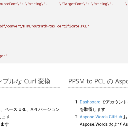
ourceFont
\"
: 
\"
string
\"
,      
\"
TargetFont
\"
: 
\"
string
\"
,      
\
pdf/convert/HTML?outPath=tax_certificate.PCL"
ger"
のシンプルな Curl 変換
PPSM to PCL の A
Dashboard
でアカウントを
ベース URL、API バージョン
を取得します
します
Aspose.Words GitHub
お
します
Aspose.Words および Asp