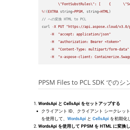
\"
FontSubstRules
\"
: [    {      
\"
S
%!
(
EXTRA
 string
=
PPSM
, string
=
HTML
// への変換 HTML to PCL
curl 
-
X
PUT
"https://api.aspose.cloud/v3.0/
-
H
"accept: application/json"
-
H
"authorization: Bearer <token>"
-
H
"Content-Type: multipart/form-data"
-
H
"x-aspose-client: Containerize.Swag
PPSM Files to PCL SDK で
WordsApi と CellsApi をセットアップする
クライアント ID、クライアント シークレット、
を使用して、
WordsApi
と
CellsApi
を初期化
WordsApi を使用して PPSM を HTML に変換