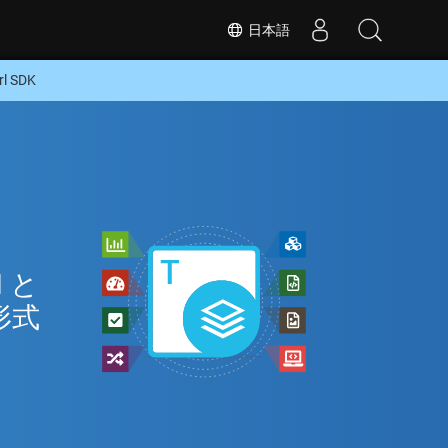
日本語
 SDK
ン
 と
形式