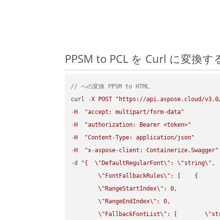
PPSM to PCL を Curl
// への変換 PPSM to HTML
curl 
-
X
POST
"https://api.aspose.cloud/v3.0
-
H
"accept: multipart/form-data"
-
H
"authorization: Bearer <token>"
-
H
"Content-Type: application/json"
-
H
"x-aspose-client: Containerize.Swagger"
-
d 
"{  
\"
DefaultRegularFont
\"
: 
\"
string
\"
,

\"
FontFallbackRules
\"
: [    {

\"
RangeStartIndex
\"
: 0,

\"
RangeEndIndex
\"
: 0,

\"
FallbackFontList
\"
: [        
\"
st