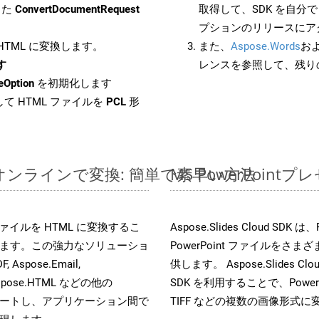
した
ConvertDocumentRequest
取得して、SDK を自分
プションのリリースにア
 HTML に変換します。
また、
Aspose.Words
お
す
レンスを参照して、残り
eOption
を初期化します
て HTML ファイルを
PCL
形
イルをオンラインで変換: 簡単で素早い方法
MS PowerPoi
es ファイルを HTML に変換するこ
Aspose.Slides Cloud
ます。この強力なソリューショ
PowerPoint ファイルを
, Aspose.Email,
供します。 Aspose.Slides C
D, Aspose.HTML などの他の
SDK を利用することで、PowerP
合をサポートし、アプリケーション間で
TIFF などの複数の画像形式