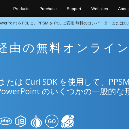
Products
Purchase
Support
Websites
About
owerPoint をPCLに、PPSM を PCL に変換 無料のコンバーターまたはCurl
CL 経由の無料オンライ
リ
は Curl SDK を使用して、PPSM
PowerPoint のいくつかの一般的な