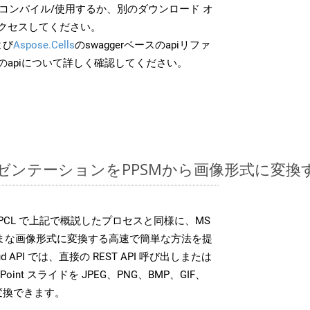
でコンパイル/使用するか、別のダウンロード オ
クセスしてください。
よび
Aspose.Cells
のswaggerベースのapiリファ
のapiについて詳しく確認してください。
ntプレゼンテーションをPPSMから画像形式に変
 SDK は、PCL で上記で概説したプロセスと同様に、MS
さまざまな画像形式に変換する高速で簡単な方法を提
loud API では、直接の REST API 呼び出しまたは
oint スライドを JPEG、PNG、BMP、GIF、
に変換できます。