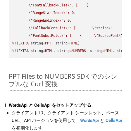
\"
FontFallbackRules
\"
: [    {

\"
RangeStartIndex
\"
: 0,

\"
RangeEndIndex
\"
: 0,

\"
FallbackFontList
\"
: [        
\"
string
\"
      ]  
\"
FontSubstRules
\"
: [    {      
\"
SourceFont
\"
: 
\
%!
(
EXTRA
 string
=
PPT
, string
=
HTML
%!
(
EXTRA
 string
=
HTML
, string
=
NUMBERS
, string
=
HTML
, string
PPT Files to NUMBERS SDK でのシン
プルな Curl 変換
WordsApi と CellsApi をセットアップする
クライアント ID、クライアント シークレット、ベース
URL、API バージョンを使用して、
WordsApi
と
CellsApi
を初期化します