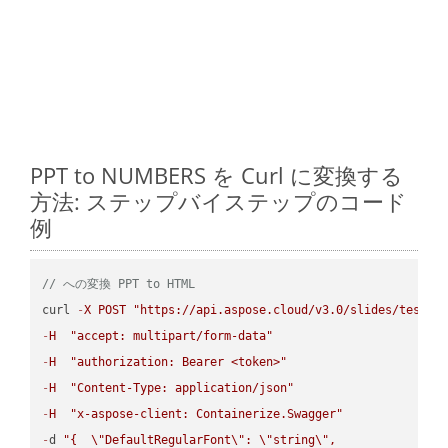
PPT to NUMBERS を Curl に変換する
方法: ステップバイステップのコード
例
// への変換 PPT to HTML
curl 
-
X
POST
"https://api.aspose.cloud/v3.0/slides/test-u
-
H
"accept: multipart/form-data"
-
H
"authorization: Bearer <token>"
-
H
"Content-Type: application/json"
-
H
"x-aspose-client: Containerize.Swagger"
-
d 
"{  
\"
DefaultRegularFont
\"
: 
\"
string
\"
,
