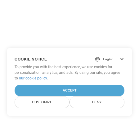
COOKIE NOTICE
To provide you with the best experience, we use cookies for
personalization, analytics, and ads. By using our site, you agree
to
our cookie policy
.
ACCEPT
CUSTOMIZE
DENY
その他の PowerPoint 変換オプ