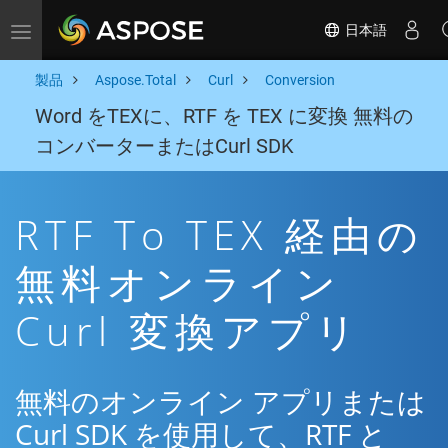
日本語
Toggle navigation
製品
Aspose.Total
Curl
Conversion
Word をTEXに、RTF を TEX に変換 無料の
コンバーターまたはCurl SDK
RTF To TEX 経由の
無料オンライン
Curl 変換アプリ
無料のオンライン アプリまたは
Curl SDK を使用して、RTF と