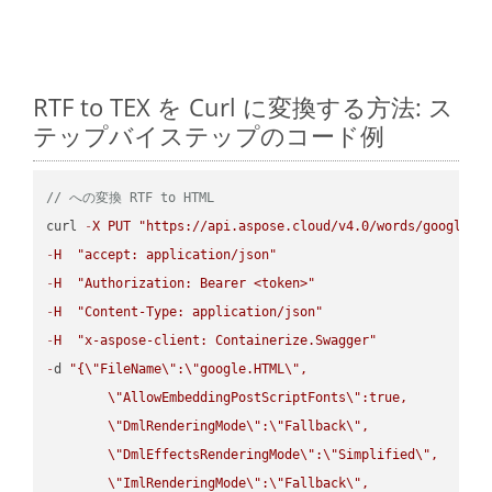
RTF to TEX を Curl に変換する方法: ス
テップバイステップのコード例
// への変換 RTF to HTML
curl 
-
X
PUT
"https://api.aspose.cloud/v4.0/words/google.R
-
H
"accept: application/json"
-
H
"Authorization: Bearer <token>"
-
H
"Content-Type: application/json"
-
H
"x-aspose-client: Containerize.Swagger"
-
d 
"{
\"
FileName
\"
:
\"
google.HTML
\"
,

\"
AllowEmbeddingPostScriptFonts
\"
:true,

\"
DmlRenderingMode
\"
:
\"
Fallback
\"
,

\"
DmlEffectsRenderingMode
\"
:
\"
Simplified
\"
,

\"
ImlRenderingMode
\"
:
\"
Fallback
\"
,
