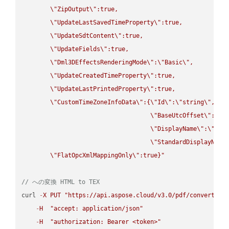
\"
ZipOutput
\"
:true,

\"
UpdateLastSavedTimeProperty
\"
:true,

\"
UpdateSdtContent
\"
:true,

\"
UpdateFields
\"
:true,

\"
Dml3DEffectsRenderingMode
\"
:
\"
Basic
\"
,

\"
UpdateCreatedTimeProperty
\"
:true,

\"
UpdateLastPrintedProperty
\"
:true,

\"
CustomTimeZoneInfoData
\"
:{
\"
Id
\"
:
\"
string
\"
,

\"
BaseUtcOffset
\"
:
\"
s
\"
DisplayName
\"
:
\"
str
\"
StandardDisplayName
\"
FlatOpcXmlMappingOnly
\"
:true}"
// への変換 HTML to TEX
curl 
-
X
PUT
"https://api.aspose.cloud/v3.0/pdf/convert/HT
-
H
"accept: application/json"
-
H
"authorization: Bearer <token>"