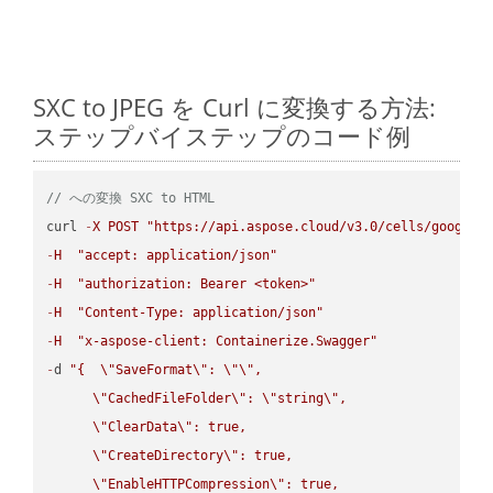
SXC to JPEG を Curl に変換する方法:
ステップバイステップのコード例
// への変換 SXC to HTML
curl 
-
X
POST
"https://api.aspose.cloud/v3.0/cells/google.
-
H
"accept: application/json"
-
H
"authorization: Bearer <token>"
-
H
"Content-Type: application/json"
-
H
"x-aspose-client: Containerize.Swagger"
-
d 
"{  
\"
SaveFormat
\"
: 
\"
\"
,

\"
CachedFileFolder
\"
: 
\"
string
\"
,

\"
ClearData
\"
: true,  

\"
CreateDirectory
\"
: true,  

\"
EnableHTTPCompression
\"
: true,  
