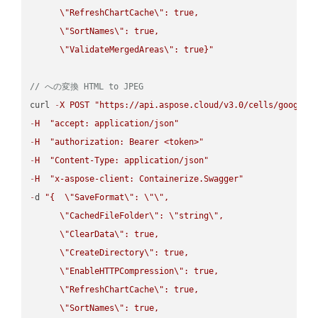
\"
RefreshChartCache
\"
: true,  

\"
SortNames
\"
: true,  

\"
ValidateMergedAreas
\"
: true}"
// への変換 HTML to JPEG
curl 
-
X
POST
"https://api.aspose.cloud/v3.0/cells/google.
-
H
"accept: application/json"
-
H
"authorization: Bearer <token>"
-
H
"Content-Type: application/json"
-
H
"x-aspose-client: Containerize.Swagger"
-
d 
"{  
\"
SaveFormat
\"
: 
\"
\"
,

\"
CachedFileFolder
\"
: 
\"
string
\"
,

\"
ClearData
\"
: true,  

\"
CreateDirectory
\"
: true,  

\"
EnableHTTPCompression
\"
: true,  

\"
RefreshChartCache
\"
: true,  

\"
SortNames
\"
: true,  
