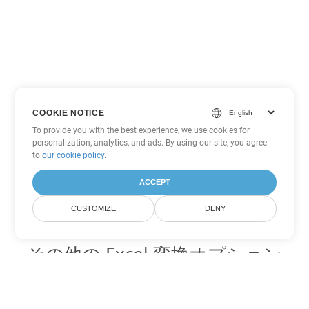
COOKIE NOTICE
To provide you with the best experience, we use cookies for
personalization, analytics, and ads. By using our site, you agree
to
our cookie policy
.
ACCEPT
CUSTOMIZE
DENY
その他の Excel 変換オプション
SXC を DOC に変換