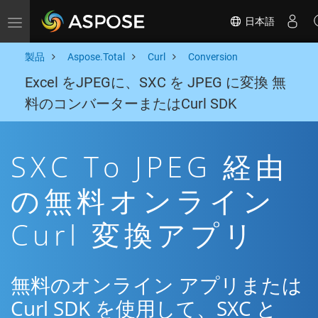
日本語
Toggle navigation
製品
Aspose.Total
Curl
Conversion
Excel をJPEGに、SXC を JPEG に変換 無
料のコンバーターまたはCurl SDK
SXC To JPEG 経由
の無料オンライン
Curl 変換アプリ
無料のオンライン アプリまたは
Curl SDK を使用して、SXC と