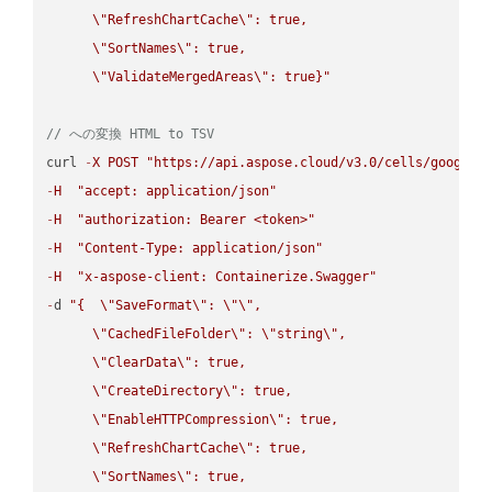
\"
RefreshChartCache
\"
: true,  

\"
SortNames
\"
: true,  

\"
ValidateMergedAreas
\"
: true}"
// への変換 HTML to TSV
curl 
-
X
POST
"https://api.aspose.cloud/v3.0/cells/google.
-
H
"accept: application/json"
-
H
"authorization: Bearer <token>"
-
H
"Content-Type: application/json"
-
H
"x-aspose-client: Containerize.Swagger"
-
d 
"{  
\"
SaveFormat
\"
: 
\"
\"
,

\"
CachedFileFolder
\"
: 
\"
string
\"
,

\"
ClearData
\"
: true,  

\"
CreateDirectory
\"
: true,  

\"
EnableHTTPCompression
\"
: true,  

\"
RefreshChartCache
\"
: true,  

\"
SortNames
\"
: true,  
