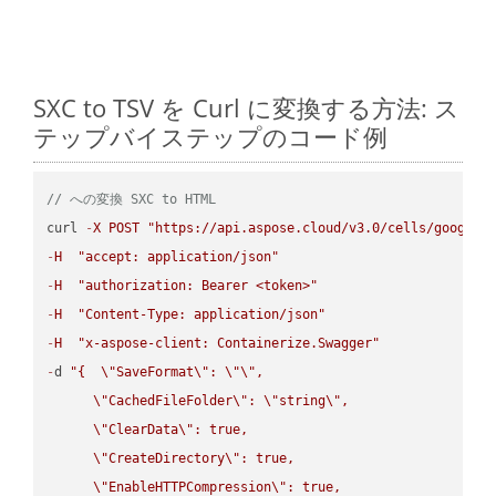
SXC to TSV を Curl に変換する方法: ス
テップバイステップのコード例
// への変換 SXC to HTML
curl 
-
X
POST
"https://api.aspose.cloud/v3.0/cells/google.
-
H
"accept: application/json"
-
H
"authorization: Bearer <token>"
-
H
"Content-Type: application/json"
-
H
"x-aspose-client: Containerize.Swagger"
-
d 
"{  
\"
SaveFormat
\"
: 
\"
\"
,

\"
CachedFileFolder
\"
: 
\"
string
\"
,

\"
ClearData
\"
: true,  

\"
CreateDirectory
\"
: true,  

\"
EnableHTTPCompression
\"
: true,  
