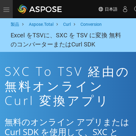
日本語
Toggle navigation
製品
Aspose.Total
Curl
Conversion
Excel をTSVに、SXC を TSV に変換 無料
のコンバーターまたはCurl SDK
SXC To TSV 経由の
無料オンライン
Curl 変換アプリ
無料のオンライン アプリまたは
Curl SDK を使用して、SXC と