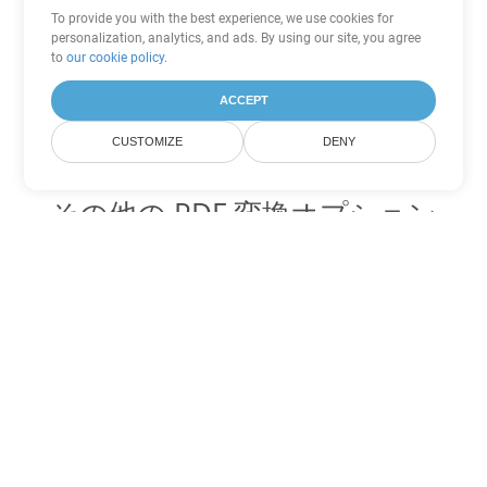
To provide you with the best experience, we use cookies for
personalization, analytics, and ads. By using our site, you agree
to
our cookie policy
.
ACCEPT
CUSTOMIZE
DENY
その他の PDF 変換オプション
WEB を DOC に変換
DOC:
Microsoft Word Binary Format
WEB を DOT に変換
DOT:
Microsoft Word Template Files
WEB を DOCX に変換
DOCX:
Office 2007+ Word Document