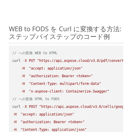
WEB to FODS を Curl に変換する方法:
ステップバイステップのコード例
// への変換 WEB to HTML
curl 
-
X
PUT
"https://api.aspose.cloud/v3.0/pdf/convert/WE
-
H
"accept: application/json"
-
H
"authorization: Bearer <token>"
-
H
"Content-Type: multipart/form-data"
-
H
"x-aspose-client: Containerize.Swagger"
// への変換 HTML to FODS
curl 
-
X
POST
"https://api.aspose.cloud/v3.0/cells/google.
-
H
"accept: application/json"
-
H
"authorization: Bearer <token>"
-
H
"Content-Type: application/json"