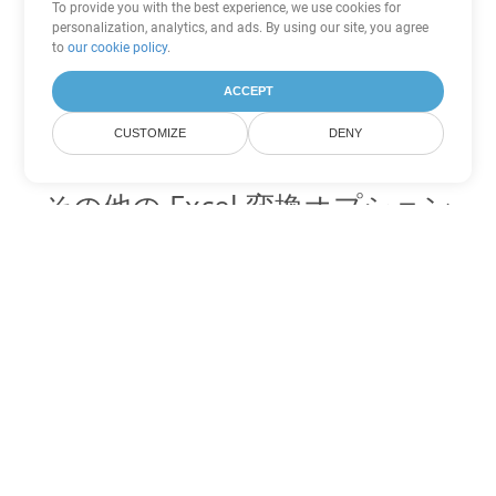
To provide you with the best experience, we use cookies for
personalization, analytics, and ads. By using our site, you agree
to
our cookie policy
.
ACCEPT
CUSTOMIZE
DENY
その他の Excel 変換オプション
XLS を DOC に変換
DOC:
Microsoft Word Binary Format
XLS を DOT に変換
DOT:
Microsoft Word Template Files
XLS を DOCX に変換
DOCX:
Office 2007+ Word Document