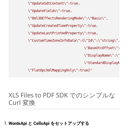
\"
UpdateSdtContent
\"
:true,

\"
UpdateFields
\"
:true,

\"
Dml3DEffectsRenderingMode
\"
:
\"
Basic
\"
,

\"
UpdateCreatedTimeProperty
\"
:true,

\"
UpdateLastPrintedProperty
\"
:true,

\"
CustomTimeZoneInfoData
\"
:{
\"
Id
\"
:
\"
string
\"
,

\"
BaseUtcOffset
\"
:
\"
s
\"
DisplayName
\"
:
\"
str
\"
StandardDisplayName
\"
FlatOpcXmlMappingOnly
\"
:true}"
XLS Files to PDF SDK でのシンプルな
Curl 変換
WordsApi と CellsApi をセットアップする