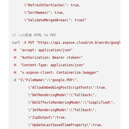
\"
RefreshChartCache
\"
: true,  

\"
SortNames
\"
: true,  

\"
ValidateMergedAreas
\"
: true}"
// への変換 HTML to PDF
curl 
-
X
PUT
"https://api.aspose.cloud/v4.0/words/google.H
-
H
"accept: application/json"
-
H
"Authorization: Bearer <token>"
-
H
"Content-Type: application/json"
-
H
"x-aspose-client: Containerize.Swagger"
-
d 
"{
\"
FileName
\"
:
\"
google.PDF
\"
,

\"
AllowEmbeddingPostScriptFonts
\"
:true,

\"
DmlRenderingMode
\"
:
\"
Fallback
\"
,

\"
DmlEffectsRenderingMode
\"
:
\"
Simplified
\"
,

\"
ImlRenderingMode
\"
:
\"
Fallback
\"
,

\"
ZipOutput
\"
:true,

\"
UpdateLastSavedTimeProperty
\"
:true,
