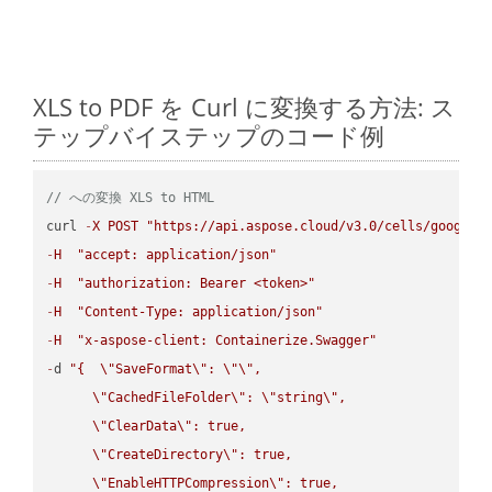
XLS to PDF を Curl に変換する方法: ス
テップバイステップのコード例
// への変換 XLS to HTML
curl 
-
X
POST
"https://api.aspose.cloud/v3.0/cells/google.
-
H
"accept: application/json"
-
H
"authorization: Bearer <token>"
-
H
"Content-Type: application/json"
-
H
"x-aspose-client: Containerize.Swagger"
-
d 
"{  
\"
SaveFormat
\"
: 
\"
\"
,

\"
CachedFileFolder
\"
: 
\"
string
\"
,

\"
ClearData
\"
: true,  

\"
CreateDirectory
\"
: true,  

\"
EnableHTTPCompression
\"
: true,  
