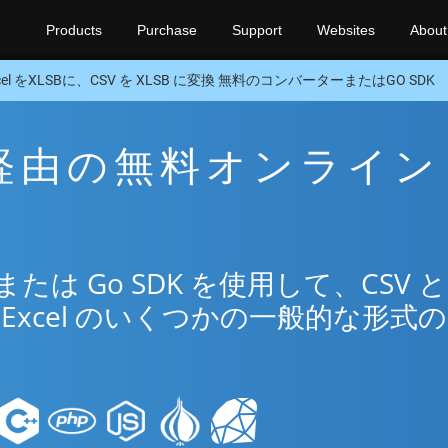
Products
Purchase
Support
Websites
About
cel をXLSBに、CSV を XLSB に変換 無料のコンバーターまたはGO SDK
SB 経由の無料オンライン
は Go SDK を使用して、CSV と
Excel のいくつかの一般的な形式