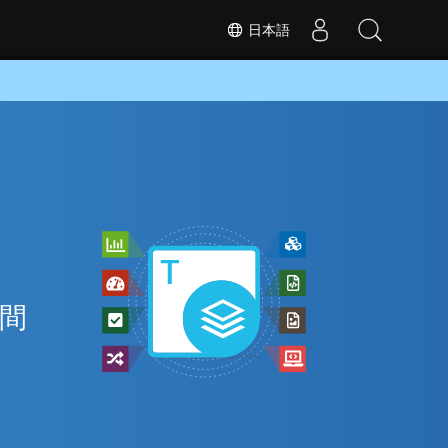
日本語
の間