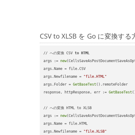
CSV to XLSB を Go に
// への変換 CSV 
to
HTML
args := 
new
(CellsSaveAsPostDocumentSaveAsOpt
args.Name = file.CSV

args.Newfilename = 
"file.HTML"
args.Folder = 
GetBaseTest
().remoteFolder

response, httpResponse, err := 
GetBaseTest
(
// への変換 HTML to XLSB

args := 
new
(CellsSaveAsPostDocumentSaveAsOpt
args.Name = file.HTML

args.Newfilename = 
"file.XLSB"