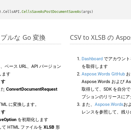
).CellsAPI.
CellsSaveAsPostDocumentSaveAs
のシンプルな Go 変換
CSV to XLSB の A
Dashboard
でアカウントを
ベース URL、API バージョン
を取得します
します
Aspose.Words GitHub
お
ます
Aspose.Words および As
した
ConvertDocumentRequest
取得して、SDK を自分
プションのリリースにア
HTML に変換します。
また、
Aspose.Words
お
ます
レンスを参照して、残り
veOption
を初期化します
て HTML ファイルを
XLSB
形