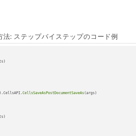
変換する方法: ステップバイステップのコード例
s)

).CellsAPI.
CellsSaveAsPostDocumentSaveAs
(args)

s)
