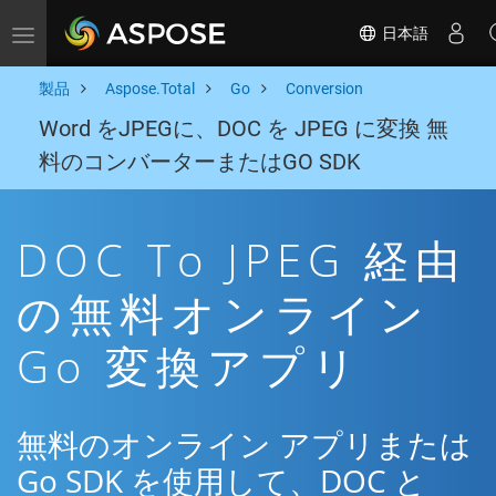
日本語
Toggle navigation
製品
Aspose.Total
Go
Conversion
Word をJPEGに、DOC を JPEG に変換 無
料のコンバーターまたはGO SDK
DOC To JPEG 経由
の無料オンライン
Go 変換アプリ
無料のオンライン アプリまたは
Go SDK を使用して、DOC と