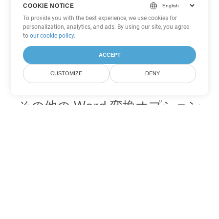
COOKIE NOTICE
To provide you with the best experience, we use cookies for
personalization, analytics, and ads. By using our site, you agree
to
our cookie policy
.
ACCEPT
CUSTOMIZE
DENY
その他の Word 変換オプション
DOC を DOT に変換
DOT:
Microsoft Word Template Files
DOC を DOCX に変換
DOCX:
Office 2007+ Word Document
DOC を DOCM に変換