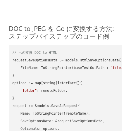
DOC to JPEG を Go に変換する方法:
ステップバイステップのコード例
// への変換 DOC to HTML
requestSaveOptionsData := models.HtmlSaveOptionsData{

    FileName: ToStringPointer(baseTestOutPath + 
"file.DOC
}

options := 
map
[
string
]
interface
{}{

"folder"
: remoteFolder,

}

request := &models.SaveAsRequest{

    Name: ToStringPointer(remoteName),

    SaveOptionsData: &requestSaveOptionsData,

    Optionals: options,
