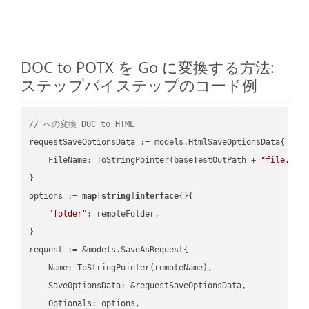
DOC to POTX を Go に変換する方法:
ステップバイステップのコード例
// への変換 DOC to HTML
requestSaveOptionsData := models.HtmlSaveOptionsData{

    FileName: ToStringPointer(baseTestOutPath + 
"file.DOC
}

options := 
map
[
string
]
interface
{}{

"folder"
: remoteFolder,

}

request := &models.SaveAsRequest{

    Name: ToStringPointer(remoteName),

    SaveOptionsData: &requestSaveOptionsData,

    Optionals: options,
