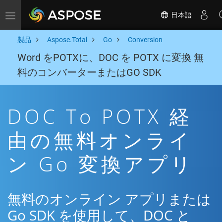
日本語
Toggle navigation
製品
Aspose.Total
Go
Conversion
Word をPOTXに、DOC を POTX に変換 無
料のコンバーターまたはGO SDK
DOC To POTX 経
由の無料オンライ
ン Go 変換アプリ
無料のオンライン アプリまたは
Go SDK を使用して、DOC と