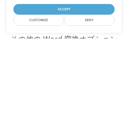
ACCEPT
CUSTOMIZE
DENY
その他の Word 変換オプション
DOC を DOT に変換
DOT:
Microsoft Word Template Files
DOC を DOCX に変換
DOCX:
Office 2007+ Word Document
DOC を DOCM に変換
DOCM:
Microsoft Word 2007 Marco File
DOC を DOTX に変換