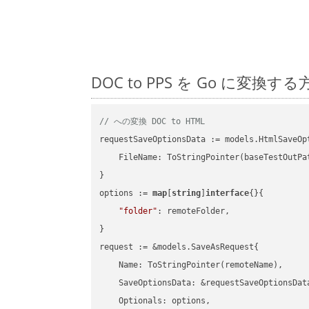
DOC to PPS を Go に変
// への変換 DOC to HTML
requestSaveOptionsData := models.HtmlSaveOpt
    FileName: ToStringPointer(baseTestOutPa
}

options := 
map
[
string
]
interface
{}{

"folder"
: remoteFolder,

}

request := &models.SaveAsRequest{

    Name: ToStringPointer(remoteName),

    SaveOptionsData: &requestSaveOptionsData
    Optionals: options,
