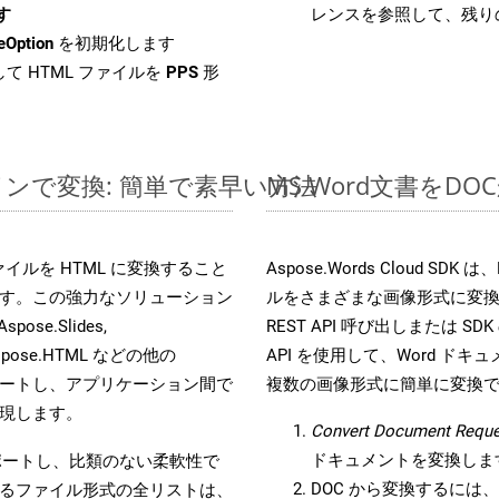
す
レンスを参照して、残り
eOption
を初期化します
て HTML ファイルを
PPS
形
ラインで変換: 簡単で素早い方法
MS Word文書を
s ファイルを HTML に変換すること
Aspose.Words Cloud S
す。この強力なソリューション
ルをさまざまな画像形式に変
Aspose.Slides,
REST API 呼び出しまたは SDK
D, Aspose.HTML などの他の
API を使用して、Word ドキュメ
合をサポートし、アプリケーション間で
複数の画像形式に簡単に変換
現します。
Convert Document Reque
ドキュメントを変換しま
をサポートし、比類のない柔軟性で
DOC から変換するには、W
るファイル形式の全リストは、