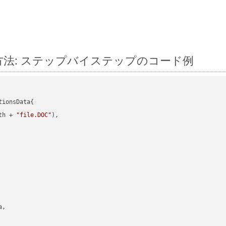
換する方法: ステップバイステップのコード例
ionsData{

th + 
"file.DOC"
),

,
