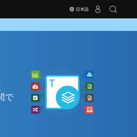
日本語
と
間で