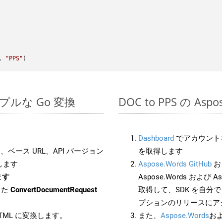
, 
"PPS"
のシンプルな Go 変換
DOC to PPS の As
Dashboard
でアカウントを
ベース URL、API バージョン
を取得します
します
Aspose.Words GitHub
お
ます
Aspose.Words および As
した
ConvertDocumentRequest
取得して、SDK を自分
プションのリリースにア
HTML に変換します。
また、
Aspose.Words
お