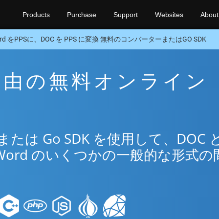
Products
Purchase
Support
Websites
About
rd をPPSに、DOC を PPS に変換 無料のコンバーターまたはGO SDK
S 経由の無料オンライン
は Go SDK を使用して、DOC 
Word のいくつかの一般的な形式の