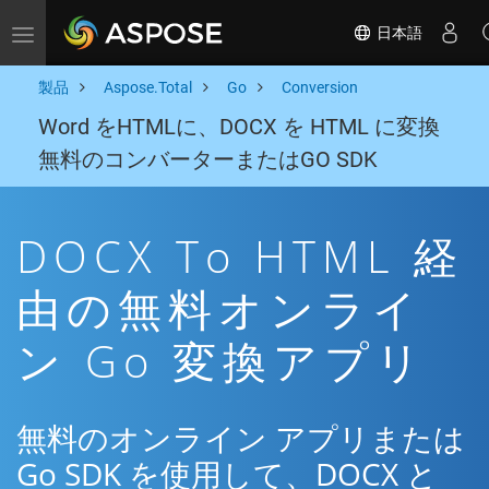
日本語
Toggle navigation
製品
Aspose.Total
Go
Conversion
Word をHTMLに、DOCX を HTML に変換
無料のコンバーターまたはGO SDK
DOCX To HTML 経
由の無料オンライ
ン Go 変換アプリ
無料のオンライン アプリまたは
Go SDK を使用して、DOCX と