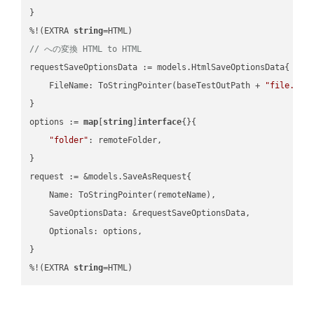
}

%!(EXTRA 
string
// への変換 HTML to HTML
requestSaveOptionsData := models.HtmlSaveOptionsData{

    FileName: ToStringPointer(baseTestOutPath + 
"file.HTM
}

options := 
map
[
string
]
interface
{}{

"folder"
: remoteFolder,

}

request := &models.SaveAsRequest{

    Name: ToStringPointer(remoteName),

    SaveOptionsData: &requestSaveOptionsData,

    Optionals: options,

}

%!(EXTRA 
string
=HTML)