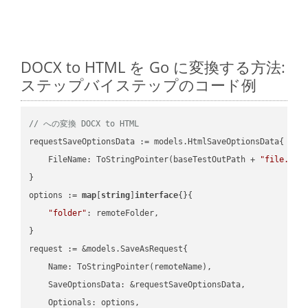
DOCX to HTML を Go に変換する方法:
ステップバイステップのコード例
// への変換 DOCX to HTML
requestSaveOptionsData := models.HtmlSaveOptionsData{

    FileName: ToStringPointer(baseTestOutPath + 
"file.DOC
}

options := 
map
[
string
]
interface
{}{

"folder"
: remoteFolder,

}

request := &models.SaveAsRequest{

    Name: ToStringPointer(remoteName),

    SaveOptionsData: &requestSaveOptionsData,

    Optionals: options,
