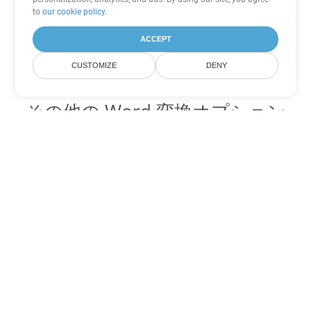
to
our cookie policy
.
ACCEPT
CUSTOMIZE
DENY
その他の Word 変換オプション
DOT を DOC に変換
DOC:
Microsoft Word Binary Format
DOT を DOCX に変換
DOCX:
Office 2007+ Word Document
DOT を DOCM に変換
DOCM:
Microsoft Word 2007 Marco File
DOT を DOTX に変換