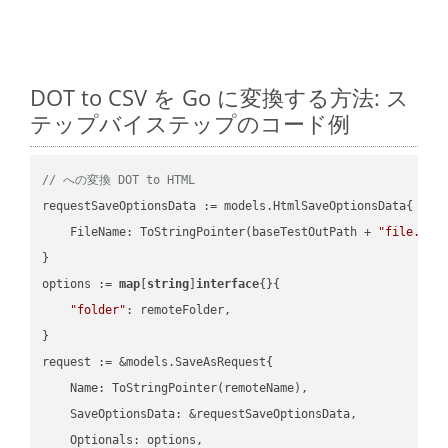
DOT to CSV を Go に変換する方法: ス
テップバイステップのコード例
// への変換 DOT to HTML
requestSaveOptionsData := models.HtmlSaveOptionsData{

    FileName: ToStringPointer(baseTestOutPath + 
"file.DOT
}

options := 
map
[
string
]
interface
{}{

"folder"
: remoteFolder,

}

request := &models.SaveAsRequest{

    Name: ToStringPointer(remoteName),

    SaveOptionsData: &requestSaveOptionsData,

    Optionals: options,
