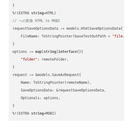
}

%!(EXTRA 
string
// への変換 HTML to MOBI
requestSaveOptionsData := models.HtmlSaveOptionsData{

    FileName: ToStringPointer(baseTestOutPath + 
"file.HTM
}

options := 
map
[
string
]
interface
{}{

"folder"
: remoteFolder,

}

request := &models.SaveAsRequest{

    Name: ToStringPointer(remoteName),

    SaveOptionsData: &requestSaveOptionsData,

    Optionals: options,

}

%!(EXTRA 
string
=MOBI)