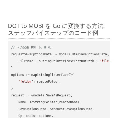
DOT to MOBI を Go に変換する方法:
ステップバイステップのコード例
// への変換 DOT to HTML
requestSaveOptionsData := models.HtmlSaveOptionsData{

    FileName: ToStringPointer(baseTestOutPath + 
"file.DOT
}

options := 
map
[
string
]
interface
{}{

"folder"
: remoteFolder,

}

request := &models.SaveAsRequest{

    Name: ToStringPointer(remoteName),

    SaveOptionsData: &requestSaveOptionsData,

    Optionals: options,
