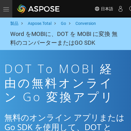
日本語
Toggle navigation
製品
Aspose.Total
Go
Conversion
Word をMOBIに、DOT を MOBI に変換 無
料のコンバーターまたはGO SDK
DOT To MOBI 経
由の無料オンライ
ン Go 変換アプリ
無料のオンライン アプリまたは
Go SDK を使用して、DOT と