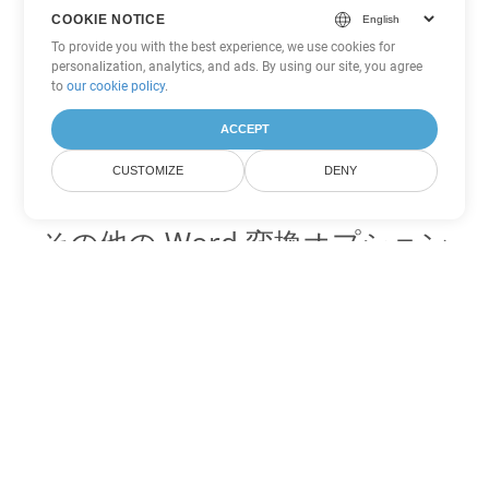
COOKIE NOTICE
To provide you with the best experience, we use cookies for
personalization, analytics, and ads. By using our site, you agree
to
our cookie policy
.
ACCEPT
CUSTOMIZE
DENY
その他の Word 変換オプション
DOT を DOC に変換
DOC:
Microsoft Word Binary Format
DOT を DOCX に変換
DOCX:
Office 2007+ Word Document
DOT を DOCM に変換