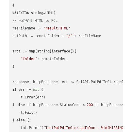
}

%!(EXTRA 
string
// への変換 HTML to PCL
resFileName := 
"result.HTML"
outPath := remoteFolder + 
"/"
 + resFileName

args := 
map
[
string
]
interface
{}{

"folder"
: remoteFolder,

}

if
 err != 
nil
 {

    t.Error(err)

} 
else
if
 httpResponse.StatusCode < 
200
 || httpResponse.S
    t.Fail()

} 
else
 {

    fmt.Printf(
"TestPutPdfInStorageToDoc - %!d(MISSING)\n