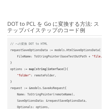
DOT to PCL を Go に変換する方法: ス
テップバイステップのコード例
// への変換 DOT to HTML
requestSaveOptionsData := models.HtmlSaveOptionsData{

    FileName: ToStringPointer(baseTestOutPath + 
"file.DOT
}

options := 
map
[
string
]
interface
{}{

"folder"
: remoteFolder,

}

request := &models.SaveAsRequest{

    Name: ToStringPointer(remoteName),

    SaveOptionsData: &requestSaveOptionsData,

    Optionals: options,
