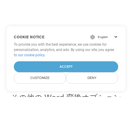
COOKIE NOTICE
To provide you with the best experience, we use cookies for
personalization, analytics, and ads. By using our site, you agree
to
our cookie policy
.
ACCEPT
CUSTOMIZE
DENY
その他の Word 変換オプション
DOT を DOC に変換
DOC:
Microsoft Word Binary Format