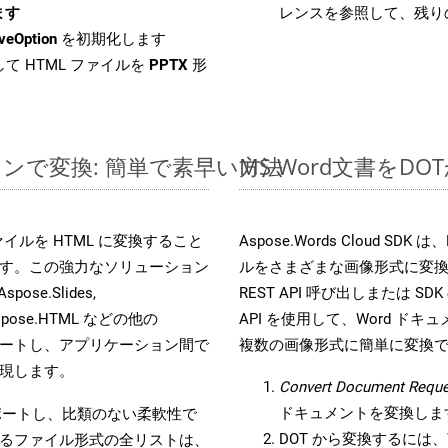
ます
レンスを参照して、残り
veOption
を初期化します
て HTML ファイルを
PPTX
形
ラインで変換: 簡単で素早い方法
MS Word文書を
s ファイルを HTML に変換すること
Aspose.Words Cloud S
す。この強力なソリューション
ルをさまざまな画像形式に変
Aspose.Slides,
REST API 呼び出しまたは SDK
D, Aspose.HTML などの他の
API を使用して、Word ドキュメ
合をサポートし、アプリケーション間で
複数の画像形式に簡単に変換
現します。
Convert Document Reque
ドキュメントを変換しま
をサポートし、比類のない柔軟性で
DOT から変換するには、W
るファイル形式の全リストは、