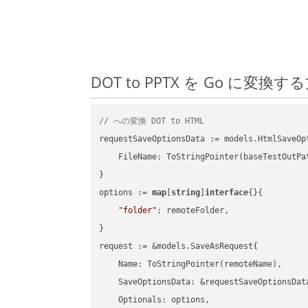
DOT to PPTX を Go に
// への変換 DOT to HTML
requestSaveOptionsData := models.HtmlSaveOpt
    FileName: ToStringPointer(baseTestOutPa
}

options := 
map
[
string
]
interface
{}{

"folder"
: remoteFolder,

}

request := &models.SaveAsRequest{

    Name: ToStringPointer(remoteName),

    SaveOptionsData: &requestSaveOptionsData
    Optionals: options,
