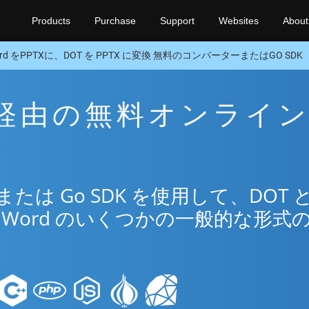
Products
Purchase
Support
Websites
About
rd をPPTXに、DOT を PPTX に変換 無料のコンバーターまたはGO SDK
TX 経由の無料オンライ
は Go SDK を使用して、DOT 
Word のいくつかの一般的な形式