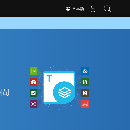
日本語
ン
と
の間