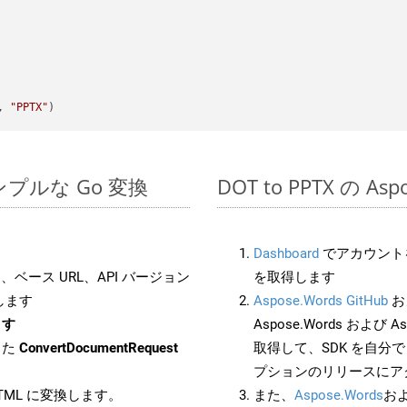
, 
"PPTX"
のシンプルな Go 変換
DOT to PPTX の A
Dashboard
でアカウントを
ベース URL、API バージョン
を取得します
します
Aspose.Words GitHub
お
ます
Aspose.Words および As
した
ConvertDocumentRequest
取得して、SDK を自分
プションのリリースにア
HTML に変換します。
また、
Aspose.Words
お