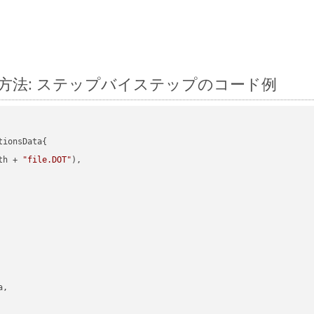
変換する方法: ステップバイステップのコード例
ionsData{

th + 
"file.DOT"
),

,
