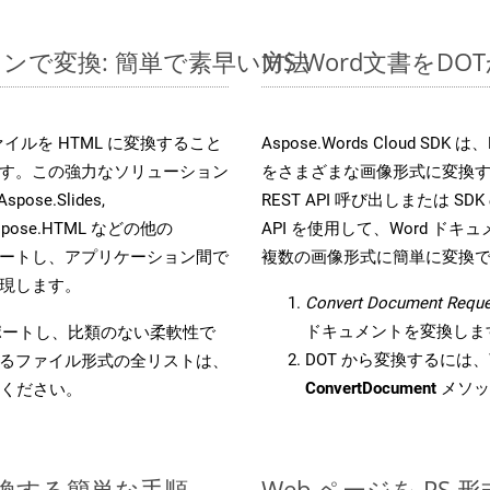
ラインで変換: 簡単で素早い方法
MS Word文書を
s ファイルを HTML に変換すること
Aspose.Words Cloud S
す。この強力なソリューション
をさまざまな画像形式に変換
Aspose.Slides,
REST API 呼び出しまたは SDK
D, Aspose.HTML などの他の
API を使用して、Word ドキュメ
合をサポートし、アプリケーション間で
複数の画像形式に簡単に変換
現します。
Convert Document Reque
ドキュメントを変換しま
をサポートし、比類のない柔軟性で
DOT から変換するには、W
るファイル形式の全リストは、
ConvertDocument
メソッ
ください。
に変換する簡単な手順
Web ページを PS