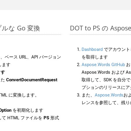
ンプルな Go 変換
DOT to PS の Asp
Dashboard
でアカウントを
ベース URL、API バージョン
を取得します
します
Aspose.Words GitHub
お
ます
Aspose.Words および As
した
ConvertDocumentRequest
取得して、SDK を自分
プションのリリースにア
HTML に変換します。
また、
Aspose.Words
お
レンスを参照して、残り
Option
を初期化します
て HTML ファイルを
PS
形式