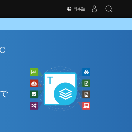
日本語
o
と
間で