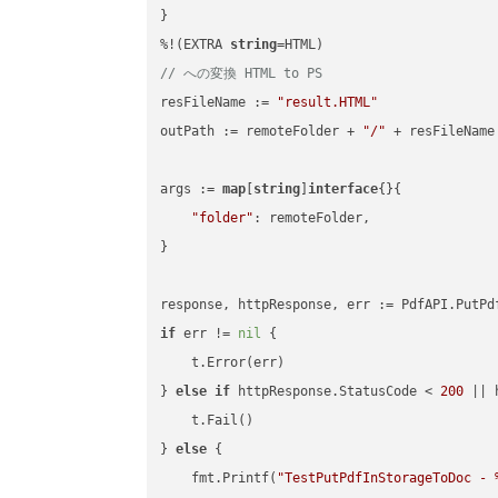
}

%!(EXTRA 
string
// への変換 HTML to PS
resFileName := 
"result.HTML"
outPath := remoteFolder + 
"/"
 + resFileName

args := 
map
[
string
]
interface
{}{

"folder"
: remoteFolder,

}

if
 err != 
nil
 {

    t.Error(err)

} 
else
if
 httpResponse.StatusCode < 
200
 || 
    t.Fail()

} 
else
 {

    fmt.Printf(
"TestPutPdfInStorageToDoc - 