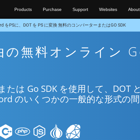
Products
Purchase
Support
Websites
About
rd をPSに、DOT を PS に変換 無料のコンバーターまたはGO SDK
 経由の無料オンライン G
は Go SDK を使用して、DOT 
ord のいくつかの一般的な形式の