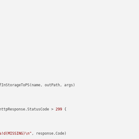
httpResponse.StatusCode > 
299
 {

%!d(MISSING)\n"
, response.Code)
