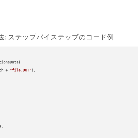
換する方法: ステップバイステップのコード例
ionsData{

th + 
"file.DOT"
),

,
