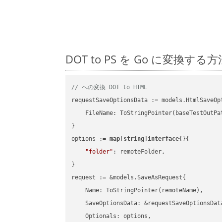
DOT to PS を Go に変
// への変換 DOT to HTML
requestSaveOptionsData := models.HtmlSaveOpt
    FileName: ToStringPointer(baseTestOutPa
}

options := 
map
[
string
]
interface
{}{

"folder"
: remoteFolder,

}

request := &models.SaveAsRequest{

    Name: ToStringPointer(remoteName),

    SaveOptionsData: &requestSaveOptionsData
    Optionals: options,
