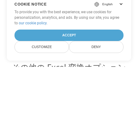
COOKIE NOTICE
To provide you with the best experience, we use cookies for
personalization, analytics, and ads. By using our site, you agree
to
our cookie policy
.
ACCEPT
CUSTOMIZE
DENY
その他の Excel 変換オプション
FODS を DOC に変換
DOC:
Microsoft Word Binary Format
FODS を DOT に変換
DOT:
Microsoft Word Template Files
FODS を DOCX に変換