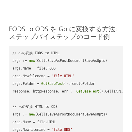
FODS to ODS を Go に変換する方法:
ステップバイステップのコード例
// への変換 FODS 
to
HTML
args := 
new
(CellsSaveAsPostDocumentSaveAsOpts)

args.Name = file.FODS

args.Newfilename = 
"file.HTML"
args.Folder = 
GetBaseTest
().remoteFolder

response, httpResponse, err := 
GetBaseTest
().CellsAPI.
Cel
// への変換 HTML to ODS

args := 
new
(CellsSaveAsPostDocumentSaveAsOpts)

args.Name = file.HTML

args.Newfilename = 
"file.ODS"