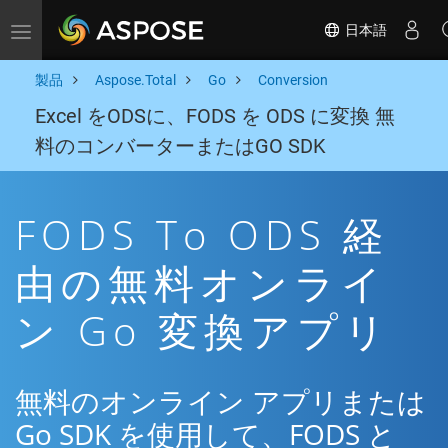
日本語
Toggle navigation
製品
Aspose.Total
Go
Conversion
Excel をODSに、FODS を ODS に変換 無
料のコンバーターまたはGO SDK
FODS To ODS 経
由の無料オンライ
ン Go 変換アプリ
無料のオンライン アプリまたは
Go SDK を使用して、FODS と