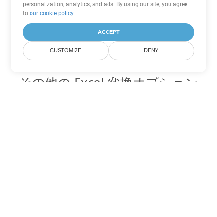
personalization, analytics, and ads. By using our site, you agree
to
our cookie policy
.
ACCEPT
CUSTOMIZE
DENY
その他の Excel 変換オプション
FODS を DOC に変換
DOC:
Microsoft Word Binary Format
FODS を DOT に変換
DOT:
Microsoft Word Template Files
FODS を DOCX に変換
DOCX:
Office 2007+ Word Document