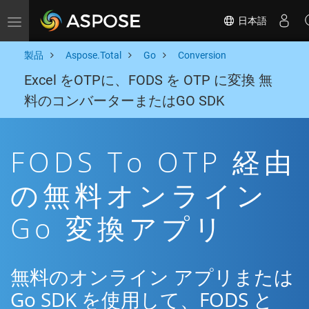
日本語
Toggle navigation
製品
Aspose.Total
Go
Conversion
Excel をOTPに、FODS を OTP に変換 無
料のコンバーターまたはGO SDK
FODS To OTP 経由
の無料オンライン
Go 変換アプリ
無料のオンライン アプリまたは
Go SDK を使用して、FODS と