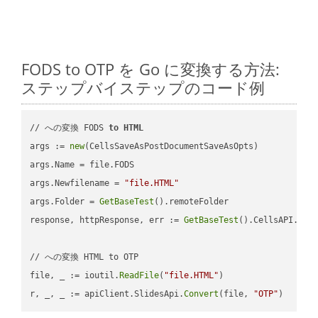
FODS to OTP を Go に変換する方法:
ステップバイステップのコード例
// への変換 FODS 
to
HTML
args := 
new
(CellsSaveAsPostDocumentSaveAsOpts)

args.Name = file.FODS

args.Newfilename = 
"file.HTML"
args.Folder = 
GetBaseTest
().remoteFolder

response, httpResponse, err := 
GetBaseTest
().CellsAPI.
Cel
// への変換 HTML to OTP

file, _ := ioutil.
ReadFile
(
"file.HTML"
)

r, _, _ := apiClient.SlidesApi.
Convert
(file, 
"OTP"