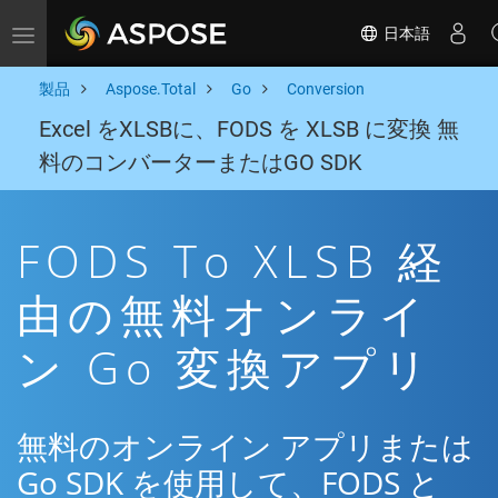
日本語
Toggle navigation
製品
Aspose.Total
Go
Conversion
Excel をXLSBに、FODS を XLSB に変換 無
料のコンバーターまたはGO SDK
FODS To XLSB 経
由の無料オンライ
ン Go 変換アプリ
無料のオンライン アプリまたは
Go SDK を使用して、FODS と