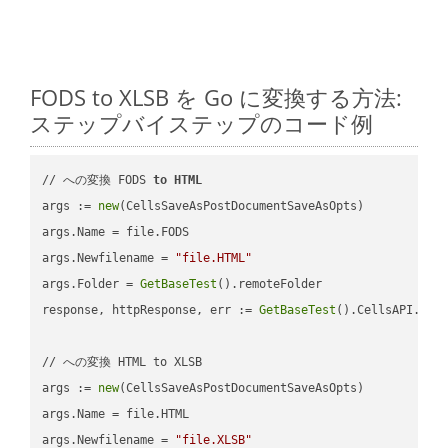
FODS to XLSB を Go に変換する方法:
ステップバイステップのコード例
// への変換 FODS 
to
HTML
args := 
new
(CellsSaveAsPostDocumentSaveAsOpts)

args.Name = file.FODS

args.Newfilename = 
"file.HTML"
args.Folder = 
GetBaseTest
().remoteFolder

response, httpResponse, err := 
GetBaseTest
().CellsAPI.
Cel
// への変換 HTML to XLSB

args := 
new
(CellsSaveAsPostDocumentSaveAsOpts)

args.Name = file.HTML

args.Newfilename = 
"file.XLSB"