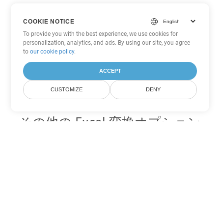
COOKIE NOTICE
To provide you with the best experience, we use cookies for
personalization, analytics, and ads. By using our site, you agree
to
our cookie policy
.
ACCEPT
CUSTOMIZE
DENY
その他の Excel 変換オプション
FODS を DOC に変換
DOC:
Microsoft Word Binary Format
FODS を DOT に変換
DOT:
Microsoft Word Template Files