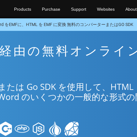
Products
Purchase
Support
Websites
About
rd をEMFに、HTML を EMF に変換 無料のコンバーターまたはGO SDK
MF 経由の無料オンライ
は Go SDK を使用して、HTML
Word のいくつかの一般的な形式の