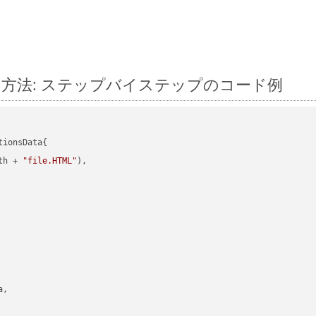
変換する方法: ステップバイステップのコード例
ionsData{

th + 
"file.HTML"
),

,
