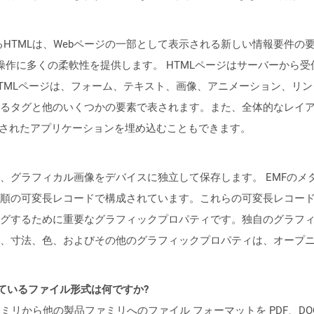
て知られているHTMLは、Webページの一部として表示される新しい情報
の操作に多くの柔軟性を提供します。 HTMLページはサーバーか
TMLページは、フォーム、テキスト、画像、アニメーション、リン
タグと他のいくつかの要素で表されます。また、全体的なレイアウト表
述されたアプリケーションを埋め込むこともできます。
は、グラフィカル画像をデバイスに独立して保存します。 EMFの
順の可変長レコードで構成されています。これらの可変長レコー
グするために重要なグラフィックプロパティです。独自のグラフィ
、寸法、色、およびその他のグラフィックプロパティは、オープ
ポートされているファイル形式は何ですか?
製品ファミリから他の製品ファミリへのファイル フォーマットを PDF、DOCX、