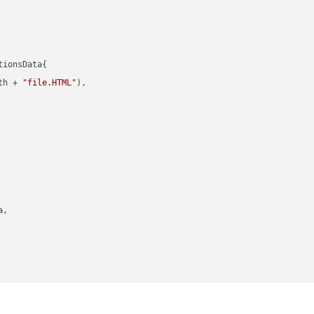
ionsData{

th + 
"file.HTML"
),

,
