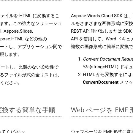
s ファイルを HTML に変換するこ
Aspose.Words Cloud S
ます。この強力なソリューショ
ルをさまざまな画像形式に変
 Aspose.Slides,
REST API 呼び出しまたは SDK
D, Aspose.HTML などの他の
API を使用して、Word ドキュメ
合をサポートし、アプリケーション間で
複数の画像形式に簡単に変換
現します。
Convert Document Reque
%!a(string=HTML)
をサポートし、比類のない柔軟性で
HTML から変換するには、
るファイル形式の全リストは、
ConvertDocument
メソッ
ください。
 に変換する簡単な手順
Web ページを EM
てください:
ウェブページを EMF 形式に