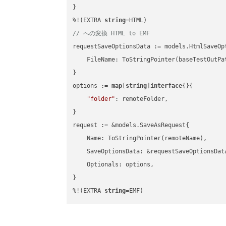
}

%!(EXTRA 
string
// への変換 HTML to EMF
requestSaveOptionsData := models.HtmlSaveOpt
    FileName: ToStringPointer(baseTestOutPa
}

options := 
map
[
string
]
interface
{}{

"folder"
: remoteFolder,

}

request := &models.SaveAsRequest{

    Name: ToStringPointer(remoteName),

    SaveOptionsData: &requestSaveOptionsData
    Optionals: options,

}

%!(EXTRA 
string
=EMF)