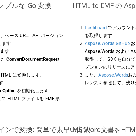
でのシンプルな Go 変換
HTML to EMF の A
Dashboard
でアカウントを
ベース URL、API バージョン
を取得します
します
Aspose.Words GitHub
お
します
Aspose.Words および As
した
ConvertDocumentRequest
取得して、SDK を自分
プションのリリースにア
 HTML に変換します。
また、
Aspose.Words
お
す
レンスを参照して、残り
eOption
を初期化します
て HTML ファイルを
EMF
形
ラインで変換: 簡単で素早い方法
MS Word文書を