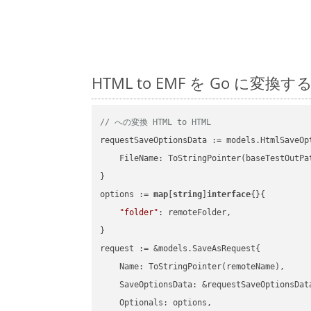
HTML to EMF を Go に
// への変換 HTML to HTML
requestSaveOptionsData := models.HtmlSaveOpt
    FileName: ToStringPointer(baseTestOutPa
}

options := 
map
[
string
]
interface
{}{

"folder"
: remoteFolder,

}

request := &models.SaveAsRequest{

    Name: ToStringPointer(remoteName),

    SaveOptionsData: &requestSaveOptionsData
    Optionals: options,
