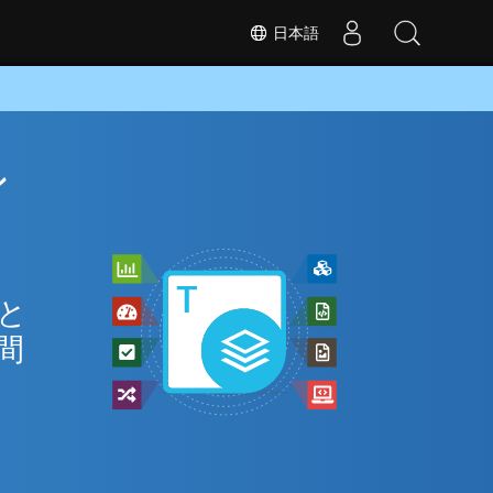
日本語
ン
 と
間