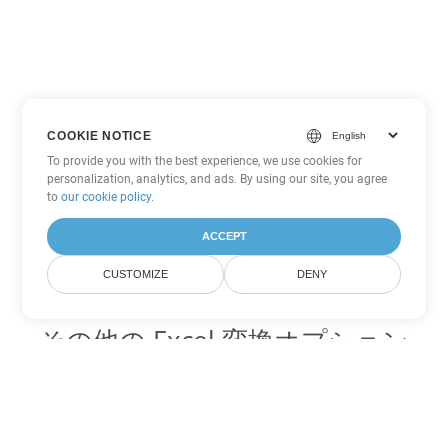
COOKIE NOTICE
To provide you with the best experience, we use cookies for
personalization, analytics, and ads. By using our site, you agree
to
our cookie policy
.
ACCEPT
CUSTOMIZE
DENY
その他の Excel 変換オプション
JSON を DOC に変換
DOC:
Microsoft Word Binary Format