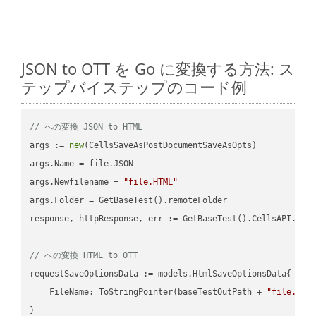
JSON to OTT を Go に変換する方法: ス
テップバイステップのコード例
// への変換 JSON to HTML
args := 
new
(CellsSaveAsPostDocumentSaveAsOpts)

args.Name = file.JSON

args.Newfilename = 
"file.HTML"
args.Folder = GetBaseTest().remoteFolder

response, httpResponse, err := GetBaseTest().CellsAPI.Cell
// への変換 HTML to OTT
requestSaveOptionsData := models.HtmlSaveOptionsData{

    FileName: ToStringPointer(baseTestOutPath + 
"file.HTM
}
