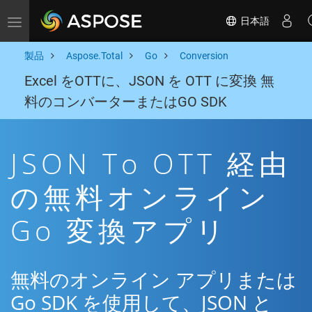
日本語
Toggle navigation
製品
Aspose.Total
Go
Conversion
Excel をOTTに、JSON を OTT に変換 無
料のコンバーターまたはGO SDK
JSON To OTT 経由
の無料オンライン
Go 変換アプリ
無料のオンライン アプリまたは
Go SDK を使用して、JSON と