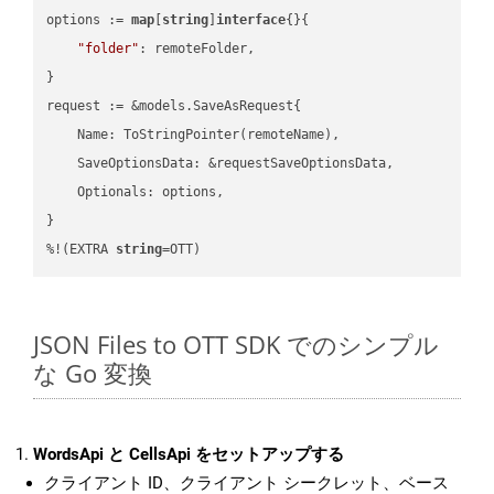
options := 
map
[
string
]
interface
{}{

"folder"
: remoteFolder,

}

request := &models.SaveAsRequest{

    Name: ToStringPointer(remoteName),

    SaveOptionsData: &requestSaveOptionsData,

    Optionals: options,

}

%!(EXTRA 
string
=OTT)
JSON Files to OTT SDK でのシンプル
な Go 変換
WordsApi と CellsApi をセットアップする
クライアント ID、クライアント シークレット、ベース