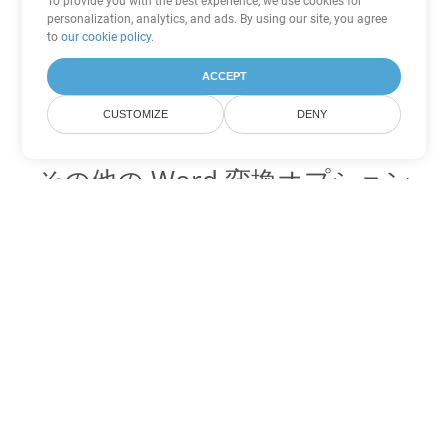
To provide you with the best experience, we use cookies for
personalization, analytics, and ads. By using our site, you agree
to
our cookie policy
.
ACCEPT
CUSTOMIZE
DENY
その他の Word 変換オプション
MHTML を DOC に変換
DOC:
Microsoft Word Binary Format
MHTML を DOT に変換
DOT:
Microsoft Word Template Files
MHTML を DOCX に変換
DOCX:
Office 2007+ Word Document