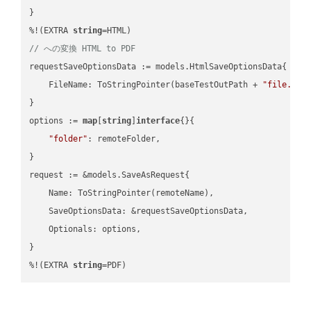
}

%!(EXTRA 
string
// への変換 HTML to PDF
requestSaveOptionsData := models.HtmlSaveOptionsData{

    FileName: ToStringPointer(baseTestOutPath + 
"file.HTM
}

options := 
map
[
string
]
interface
{}{

"folder"
: remoteFolder,

}

request := &models.SaveAsRequest{

    Name: ToStringPointer(remoteName),

    SaveOptionsData: &requestSaveOptionsData,

    Optionals: options,

}

%!(EXTRA 
string
=PDF)