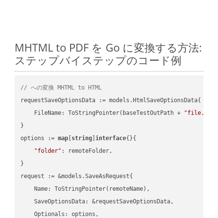
MHTML to PDF を Go に変換する方法:
ステップバイステップのコード例
// への変換 MHTML to HTML
requestSaveOptionsData := models.HtmlSaveOptionsData{

    FileName: ToStringPointer(baseTestOutPath + 
"file.MHT
}

options := 
map
[
string
]
interface
{}{

"folder"
: remoteFolder,

}

request := &models.SaveAsRequest{

    Name: ToStringPointer(remoteName),

    SaveOptionsData: &requestSaveOptionsData,

    Optionals: options,
