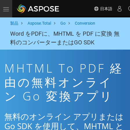
日本語
Toggle navigation
製品
Aspose.Total
Go
Conversion
Word をPDFに、MHTML を PDF に変換 無
料のコンバーターまたはGO SDK
MHTML To PDF 経
由の無料オンライ
ン Go 変換アプリ
無料のオンライン アプリまたは
Go SDK を使用して、MHTML と