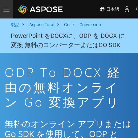
日本語
Toggle navigation
製品
Aspose.Total
Go
Conversion
PowerPoint をDOCXに、ODP を DOCX に
変換 無料のコンバーターまたはGO SDK
ODP To DOCX 経
由の無料オンライ
ン Go 変換アプリ
無料のオンライン アプリまたは
Go SDK を使用して、ODP と