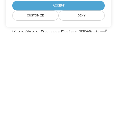
ACCEPT
CUSTOMIZE
DENY
その他の PowerPoint 変換オプ
ション
ODP を DOC に変換
DOC:
Microsoft Word Binary Format
ODP を DOT に変換
DOT:
Microsoft Word Template Files
ODP を DOCX に変換
DOCX:
Office 2007+ Word Document
ODP を DOCM に変換