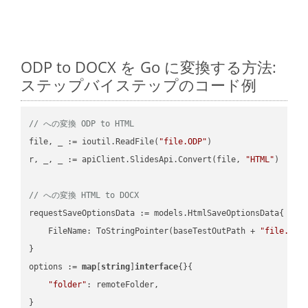
ODP to DOCX を Go に変換する方法:
ステップバイステップのコード例
// への変換 ODP to HTML
file, _ := ioutil.ReadFile(
"file.ODP"
)

r, _, _ := apiClient.SlidesApi.Convert(file, 
"HTML"
)

// への変換 HTML to DOCX
requestSaveOptionsData := models.HtmlSaveOptionsData{

    FileName: ToStringPointer(baseTestOutPath + 
"file.HTM
}

options := 
map
[
string
]
interface
{}{

"folder"
: remoteFolder,

}
