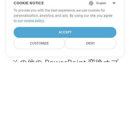
COOKIE NOTICE
To provide you with the best experience, we use cookies for
personalization, analytics, and ads. By using our site, you agree
to
our cookie policy
.
ACCEPT
CUSTOMIZE
DENY
その他の PowerPoint 変換オプ
ション
ODP を DOC に変換
DOC:
Microsoft Word Binary Format
ODP を DOT に変換
DOT:
Microsoft Word Template Files