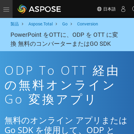
日本語
Toggle navigation
製品
Aspose.Total
Go
Conversion
PowerPoint をOTTに、ODP を OTT に変
換 無料のコンバーターまたはGO SDK
ODP To OTT 経由
の無料オンライン
Go 変換アプリ
無料のオンライン アプリまたは
Go SDK を使用して、ODP と