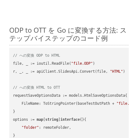
ODP to OTT を Go に変換する方法: ス
テップバイステップのコード例
// への変換 ODP to HTML
file, _ := ioutil.ReadFile(
"file.ODP"
)

r, _, _ := apiClient.SlidesApi.Convert(file, 
"HTML"
)

// への変換 HTML to OTT
requestSaveOptionsData := models.HtmlSaveOptionsData{

    FileName: ToStringPointer(baseTestOutPath + 
"file.HTM
}

options := 
map
[
string
]
interface
{}{

"folder"
: remoteFolder,

}
