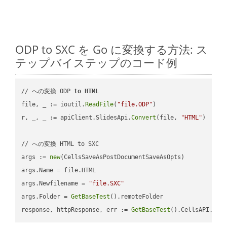
ODP to SXC を Go に変換する方法: ス
テップバイステップのコード例
// への変換 ODP 
to
HTML
file, _ := ioutil.
ReadFile
(
"file.ODP"
)

r, _, _ := apiClient.SlidesApi.
Convert
(file, 
"HTML"
)

// への変換 HTML to SXC

args := 
new
(CellsSaveAsPostDocumentSaveAsOpts)

args.Name = file.HTML

args.Newfilename = 
"file.SXC"
args.Folder = 
GetBaseTest
().remoteFolder

response, httpResponse, err := 
GetBaseTest
().CellsAPI.
Cel