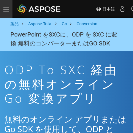
日本語
Toggle navigation
製品
Aspose.Total
Go
Conversion
PowerPoint をSXCに、ODP を SXC に変
換 無料のコンバーターまたはGO SDK
ODP To SXC 経由
の無料オンライン
Go 変換アプリ
無料のオンライン アプリまたは
Go SDK を使用して、ODP と