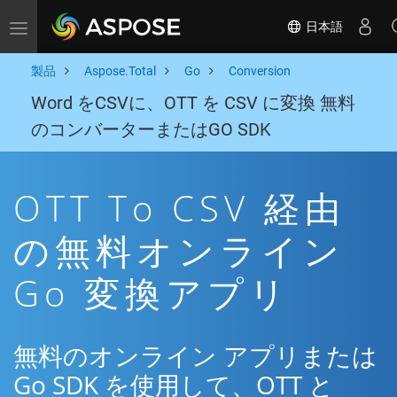
日本語
Toggle navigation
製品
Aspose.Total
Go
Conversion
Word をCSVに、OTT を CSV に変換 無料
のコンバーターまたはGO SDK
OTT To CSV 経由
の無料オンライン
Go 変換アプリ
無料のオンライン アプリまたは
Go SDK を使用して、OTT と