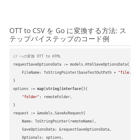
OTT to CSV を Go に変換する方法: ス
テップバイステップのコード例
// への変換 OTT to HTML
requestSaveOptionsData := models.HtmlSaveOptionsData{

    FileName: ToStringPointer(baseTestOutPath + 
"file.OTT
}

options := 
map
[
string
]
interface
{}{

"folder"
: remoteFolder,

}

request := &models.SaveAsRequest{

    Name: ToStringPointer(remoteName),

    SaveOptionsData: &requestSaveOptionsData,

    Optionals: options,
