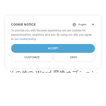
COOKIE NOTICE
To provide you with the best experience, we use cookies for
personalization, analytics, and ads. By using our site, you agree
to
our cookie policy
.
ACCEPT
CUSTOMIZE
DENY
その他の Word 変換オプション
OTT を DOC に変換
DOC:
Microsoft Word Binary Format
OTT を DOT に変換