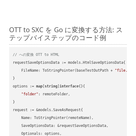
OTT to SXC を Go に変換する方法: ス
テップバイステップのコード例
// への変換 OTT to HTML
requestSaveOptionsData := models.HtmlSaveOptionsData{

    FileName: ToStringPointer(baseTestOutPath + 
"file.OTT
}

options := 
map
[
string
]
interface
{}{

"folder"
: remoteFolder,

}

request := &models.SaveAsRequest{

    Name: ToStringPointer(remoteName),

    SaveOptionsData: &requestSaveOptionsData,

    Optionals: options,
