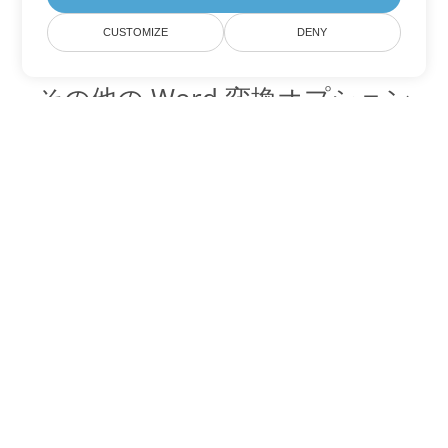
CUSTOMIZE
DENY
その他の Word 変換オプション
OTT を DOC に変換
DOC:
Microsoft Word Binary Format
OTT を DOT に変換
DOT:
Microsoft Word Template Files
OTT を DOCX に変換
DOCX:
Office 2007+ Word Document
OTT を DOCM に変換
DOCM:
Microsoft Word 2007 Marco File