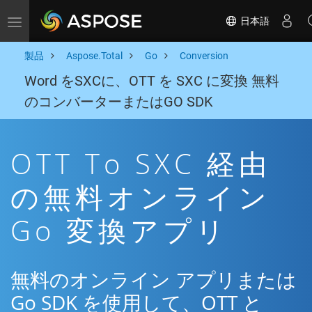
日本語
Toggle navigation
製品
Aspose.Total
Go
Conversion
Word をSXCに、OTT を SXC に変換 無料
のコンバーターまたはGO SDK
OTT To SXC 経由
の無料オンライン
Go 変換アプリ
無料のオンライン アプリまたは
Go SDK を使用して、OTT と