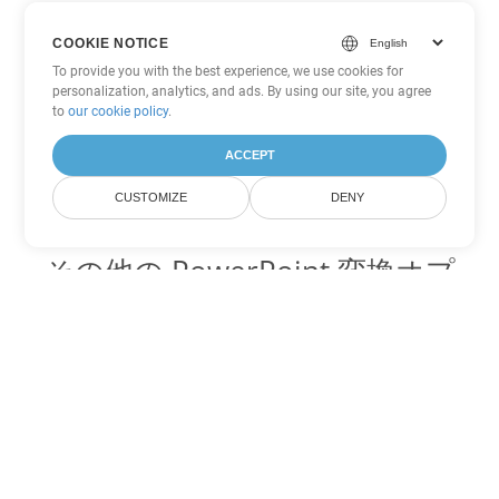
COOKIE NOTICE
To provide you with the best experience, we use cookies for
personalization, analytics, and ads. By using our site, you agree
to
our cookie policy
.
ACCEPT
CUSTOMIZE
DENY
その他の PowerPoint 変換オプ
ション
POTX を DOC に変換
DOC:
Microsoft Word Binary Format
POTX を DOT に変換
DOT:
Microsoft Word Template Files