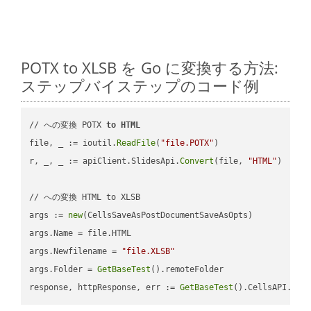
POTX to XLSB を Go に変換する方法:
ステップバイステップのコード例
// への変換 POTX 
to
HTML
file, _ := ioutil.
ReadFile
(
"file.POTX"
)

r, _, _ := apiClient.SlidesApi.
Convert
(file, 
"HTML"
)

// への変換 HTML to XLSB

args := 
new
(CellsSaveAsPostDocumentSaveAsOpts)

args.Name = file.HTML

args.Newfilename = 
"file.XLSB"
args.Folder = 
GetBaseTest
().remoteFolder

response, httpResponse, err := 
GetBaseTest
().CellsAPI.
Cel