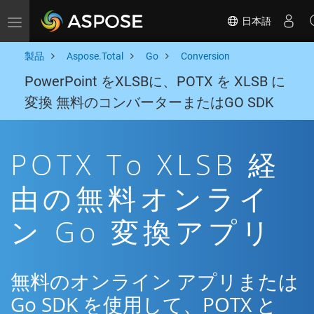
日本語
Toggle navigation
製品
Aspose.Total
Go
Conversion
PowerPoint をXLSBに、POTX を XLSB に
変換 無料のコンバーターまたはGO SDK
POTX To XLSB 経
由の無料オンライ
ン Go 変換アプリ
無料のオンライン アプリまたは
Go SDK を使用して、POTX と