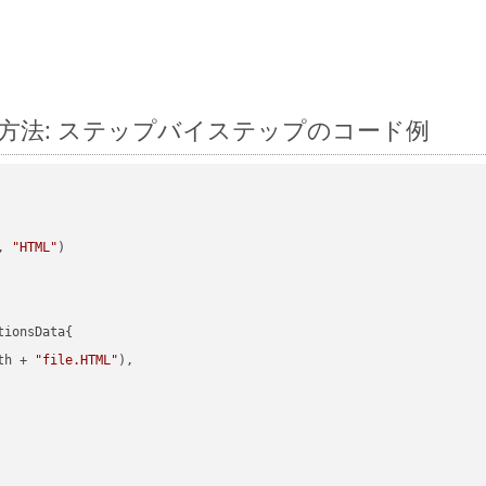
変換する方法: ステップバイステップのコード例
, 
"HTML"
)

ionsData{

th + 
"file.HTML"
),
