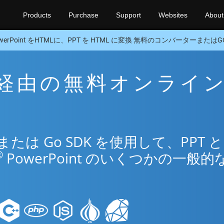
Products
Purchase
Support
Websites
About
werPoint をHTMLに、PPT を HTML に変換 無料のコンバーターまたはGO
ML 経由の無料オンライ
は Go SDK を使用して、PPT と
®
PowerPoint のいくつかの一般的