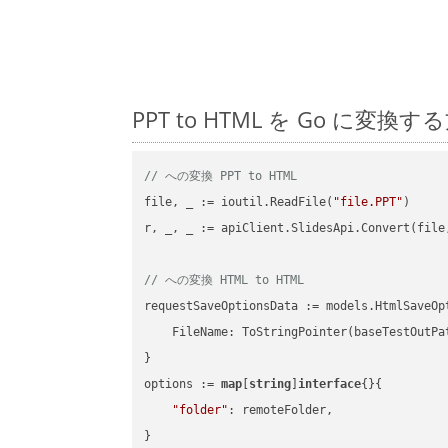
PPT to HTML を Go に
// への変換 PPT to HTML
file, _ := ioutil.ReadFile(
"file.PPT"
)

r, _, _ := apiClient.SlidesApi.Convert(file
// への変換 HTML to HTML
requestSaveOptionsData := models.HtmlSaveOpt
    FileName: ToStringPointer(baseTestOutPa
}

options := 
map
[
string
]
interface
{}{

"folder"
: remoteFolder,

}
