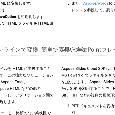
HTML に変換します。
また、
Aspose.Words
お
します
レンスを参照して、残り
aveOption
を初期化します
て HTML ファイルを
HTML
形
ルをオンラインで変換: 簡単で素早い方法
MS PowerPoi
s ファイルを HTML に変換すること
Aspose.Slides Cloud
す。この強力なソリューション
MS PowerPoint ファ
 Aspose.Email,
を提供します。 Aspose.Slides
D, Aspose.HTML などの他の
たは SDK を利用することで、Pow
合をサポートし、アプリケーション間で
GIF、TIFF などの複数の画
現します。
PPT ドキュメントを変
成
をサポートし、比類のない柔軟性で