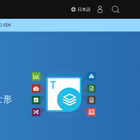
日本語
 SDK
ン
な形