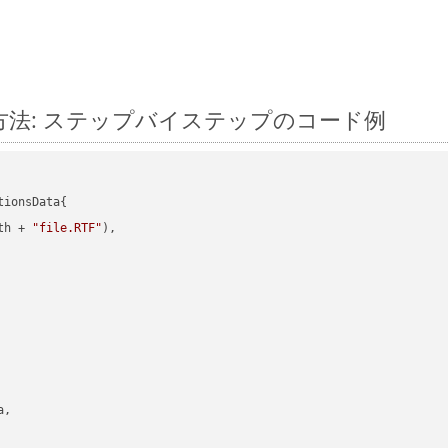
変換する方法: ステップバイステップのコード例
ionsData{

th + 
"file.RTF"
),

,
