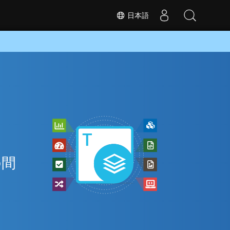
日本語
の間