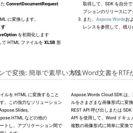
した
ConvertDocumentRequest
取得して、SDK を自分
プションのリリースにア
HTML に変換します。
また、
Aspose.Words
お
ます
レンスを参照して、残り
veOption
を初期化します
て HTML ファイルを
XLSB
形
インで変換: 簡単で素早い方法
MS Word文書を
 ファイルを HTML に変換すること
Aspose.Words Cloud S
す。この強力なソリューション
ルをさまざまな画像形式に変
Aspose.Slides,
REST API 呼び出しまたは SDK
D, Aspose.HTML などの他の
API を使用して、Word ドキュメ
合をサポートし、アプリケーション間で
複数の画像形式に簡単に変換