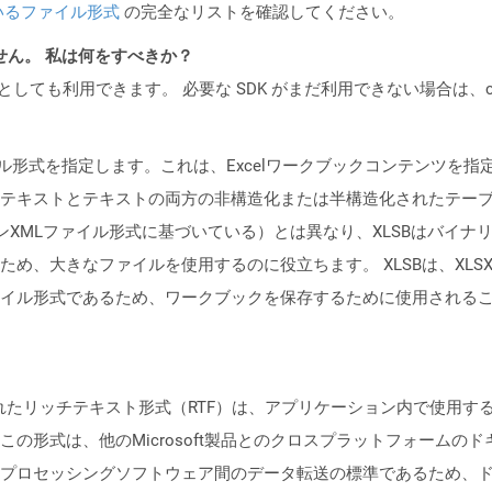
いるファイル形式
の完全なリストを確認してください。
ません。 私は何をすべきか？
cker コンテナとしても利用できます。 必要な SDK がまだ利用できない場合
ファイル形式を指定します。これは、Excelワークブックコンテンツ
テキストとテキストの両方の非構造化または半構造化されたテー
ンXMLファイル形式に基づいている）とは異なり、XLSBはバイナリE
め、大きなファイルを使用するのに役立ちます。 XLSBは、XLS
形式であるため、ワークブックを保存するために使用されることはめったに
書化されたリッチテキスト形式（RTF）は、アプリケーション内で使用
の形式は、他のMicrosoft製品とのクロスプラットフォームの
プロセッシングソフトウェア間のデータ転送の標準であるため、