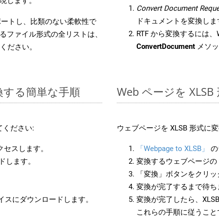
現します。
Convert Document Reque
ドキュメントを変換しま
をサポートし、比類のない柔軟性で
RTF から変換するには、W
るファイル形式の全リストは、
ConvertDocument
メソッ
ください。
変換する簡単な手順
Web ページを XL
ください:
ウェブページを XLSB 形式
アクセスします。
「Webpage to XLSB」
の
ードします。
変換するウェブページの 
「変換」ボタンをクリッ
変換が完了するまで待ち
バイスにダウンロードします。
変換が完了したら、XLS
これらの手順に従うことで