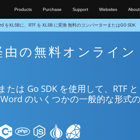
Products
Purchase
Support
Websites
About
rd をXLSBに、RTF を XLSB に変換 無料のコンバーターまたはGO SDK
SB 経由の無料オンライン
は Go SDK を使用して、RTF と
Word のいくつかの一般的な形式