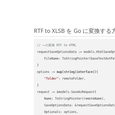
RTF to XLSB を Go に
// への変換 RTF to HTML
requestSaveOptionsData := models.HtmlSaveOpt
    FileName: ToStringPointer(baseTestOutPa
}

options := 
map
[
string
]
interface
{}{

"folder"
: remoteFolder,

}

request := &models.SaveAsRequest{

    Name: ToStringPointer(remoteName),

    SaveOptionsData: &requestSaveOptionsData
    Optionals: options,
