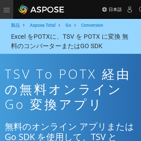
日本語
Toggle navigation
製品
Aspose.Total
Go
Conversion
Excel をPOTXに、TSV を POTX に変換 無
料のコンバーターまたはGO SDK
TSV To POTX 経由
の無料オンライン
Go 変換アプリ
無料のオンライン アプリまたは
Go SDK を使用して、TSV と