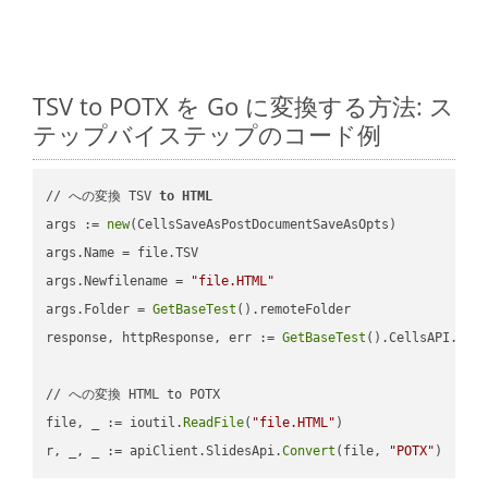
TSV to POTX を Go に変換する方法: ス
テップバイステップのコード例
// への変換 TSV 
to
HTML
args := 
new
(CellsSaveAsPostDocumentSaveAsOpts)

args.Name = file.TSV

args.Newfilename = 
"file.HTML"
args.Folder = 
GetBaseTest
().remoteFolder

response, httpResponse, err := 
GetBaseTest
().CellsAPI.
Cel
// への変換 HTML to POTX

file, _ := ioutil.
ReadFile
(
"file.HTML"
)

r, _, _ := apiClient.SlidesApi.
Convert
(file, 
"POTX"