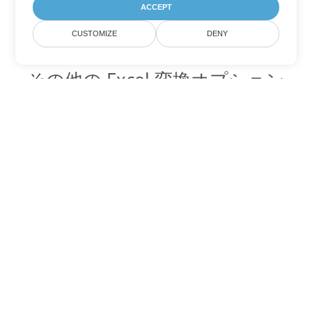
ACCEPT
CUSTOMIZE
DENY
その他の Excel 変換オプション
TSV を DOC に変換
DOC:
Microsoft Word Binary Format
TSV を DOT に変換
DOT:
Microsoft Word Template Files
TSV を DOCX に変換
DOCX:
Office 2007+ Word Document
TSV を DOCM に変換
DOCM:
Microsoft Word 2007 Marco File