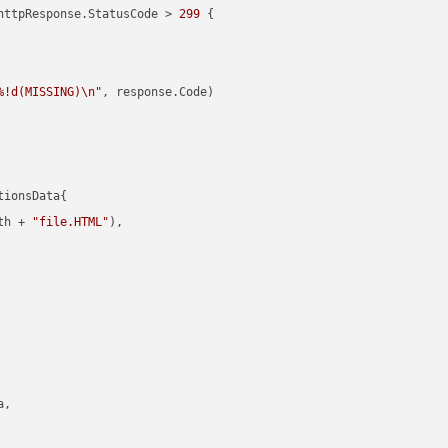
httpResponse.StatusCode > 
299
 {

%!d(MISSING)\n"
, response.Code)

ionsData{

th + 
"file.HTML"
),

,
