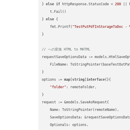
} 
else
if
 httpResponse.StatusCode < 
200
 || 
    t.Fail()

} 
else
 {

    fmt.Printf(
"TestPutPdfInStorageToDoc - 
}

// への変換 HTML to MHTML
requestSaveOptionsData := models.HtmlSaveOpt
    FileName: ToStringPointer(baseTestOutPa
}

options := 
map
[
string
]
interface
{}{

"folder"
: remoteFolder,

}

request := &models.SaveAsRequest{

    Name: ToStringPointer(remoteName),

    SaveOptionsData: &requestSaveOptionsData
    Optionals: options,
