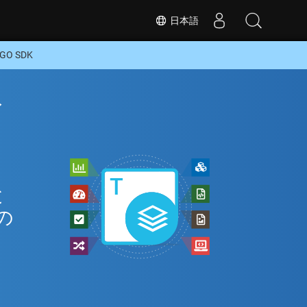
日本語
O SDK
イ
と
の