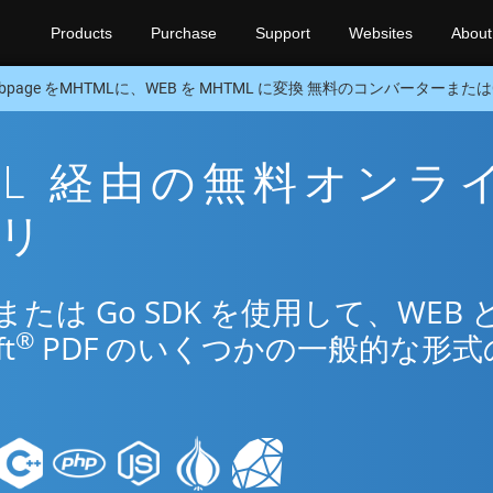
Products
Purchase
Support
Websites
About
bpage をMHTMLに、WEB を MHTML に変換 無料のコンバーターまたはG
TML 経由の無料オンラ
プリ
は Go SDK を使用して、WEB 
®
t
PDF のいくつかの一般的な形式