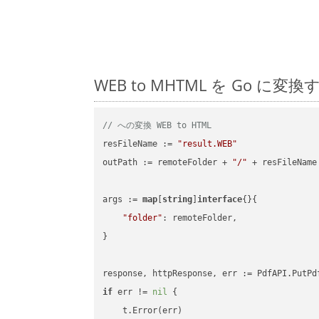
WEB to MHTML を Go
// への変換 WEB to HTML
resFileName := 
"result.WEB"
outPath := remoteFolder + 
"/"
 + resFileName

args := 
map
[
string
]
interface
{}{

"folder"
: remoteFolder,

}

if
 err != 
nil
 {

    t.Error(err)
