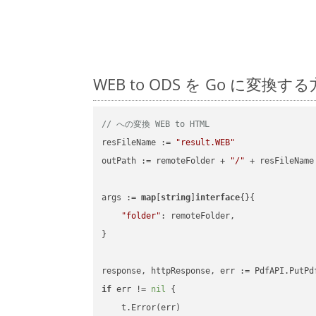
WEB to ODS を Go に
// への変換 WEB to HTML
resFileName := 
"result.WEB"
outPath := remoteFolder + 
"/"
 + resFileName

args := 
map
[
string
]
interface
{}{

"folder"
: remoteFolder,

}

if
 err != 
nil
 {

    t.Error(err)
