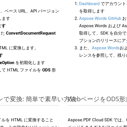
Dashboard
でアカウントを
ベース URL、API バージョン
を取得します
します
Aspose.Words GitHub
お
ます
Aspose.Words および As
した
ConvertDocumentRequest
取得して、SDK を自分
プションのリリースにア
HTML に変換します。
また、
Aspose.Words
お
す
レンスを参照して、残り
eOption
を初期化します
て HTML ファイルを
ODS
形
インで変換: 簡単で素早い方法
WebページをODS
ファイルを HTML に変換すること
Aspose.PDF Cloud SD