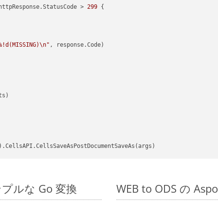
httpResponse.StatusCode > 
299
 {

%!d(MISSING)\n"
, response.Code)

s)

のシンプルな Go 変換
WEB to ODS の As