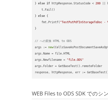
} 
else
if
 httpResponse.StatusCode < 
200
 || 
    t.Fail()

} 
else
 {

    fmt.Printf(
"TestPutPdfInStorageToDoc - 
}

// への変換 HTML to ODS
args := 
new
(CellsSaveAsPostDocumentSaveAsOpt
args.Name = file.HTML

args.Newfilename = 
"file.ODS"
args.Folder = GetBaseTest().remoteFolder

WEB Files to ODS SDK で