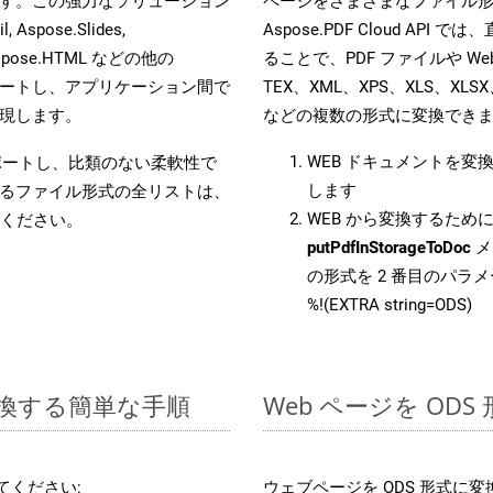
す。この強力なソリューション
ページをさまざまなファイル
, Aspose.Slides,
Aspose.PDF Cloud API 
D, Aspose.HTML などの他の
ることで、PDF ファイルや Web
合をサポートし、アプリケーション間で
TEX、XML、XPS、XLS、XLSX
現します。
などの複数の形式に変換でき
WEB ドキュメントを変
をサポートし、比類のない柔軟性で
します
るファイル形式の全リストは、
WEB から変換するために 
ください。
putPdfInStorageToDoc
メ
の形式を 2 番目のパラ
%!(EXTRA string=ODS)
に変換する簡単な手順
Web ページを OD
てください:
ウェブページを ODS 形式に