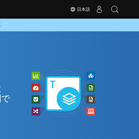
日本語
K
と
間で