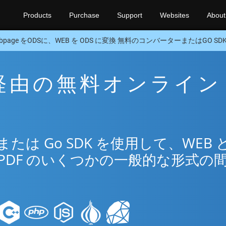
Products
Purchase
Support
Websites
About
bpage をODSに、WEB を ODS に変換 無料のコンバーターまたはGO SD
S 経由の無料オンライン
は Go SDK を使用して、WEB 
PDF のいくつかの一般的な形式の