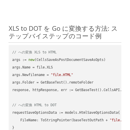
XLS to DOT を Go に変換する方法: ス
テップバイステップのコード例
// への変換 XLS to HTML
args := 
new
(CellsSaveAsPostDocumentSaveAsOpts)

args.Name = file.XLS

args.Newfilename = 
"file.HTML"
args.Folder = GetBaseTest().remoteFolder

response, httpResponse, err := GetBaseTest().CellsAPI.Cell
// への変換 HTML to DOT
requestSaveOptionsData := models.HtmlSaveOptionsData{

    FileName: ToStringPointer(baseTestOutPath + 
"file.HTM
}
