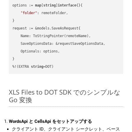
options := 
map
[
string
]
interface
{}{

"folder"
: remoteFolder,

}

request := &models.SaveAsRequest{

    Name: ToStringPointer(remoteName),

    SaveOptionsData: &requestSaveOptionsData,

    Optionals: options,

}

%!(EXTRA 
string
=DOT)
XLS Files to DOT SDK でのシンプルな
Go 変換
WordsApi と CellsApi をセットアップする
クライアント ID、クライアント シークレット、ベース