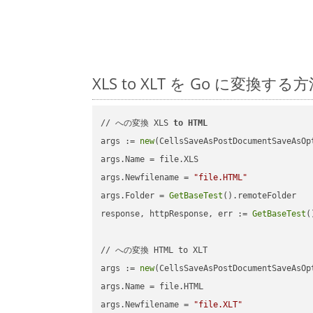
XLS to XLT を Go に変
// への変換 XLS 
to
HTML
args := 
new
(CellsSaveAsPostDocumentSaveAsOpt
args.Name = file.XLS

args.Newfilename = 
"file.HTML"
args.Folder = 
GetBaseTest
().remoteFolder

response, httpResponse, err := 
GetBaseTest
(
// への変換 HTML to XLT

args := 
new
(CellsSaveAsPostDocumentSaveAsOpt
args.Name = file.HTML

args.Newfilename = 
"file.XLT"