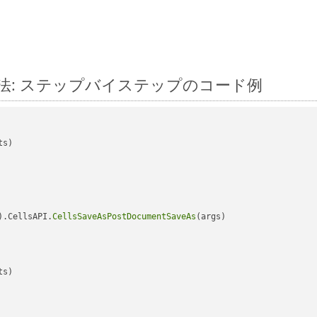
換する方法: ステップバイステップのコード例
s)

).CellsAPI.
CellsSaveAsPostDocumentSaveAs
(args)

s)
