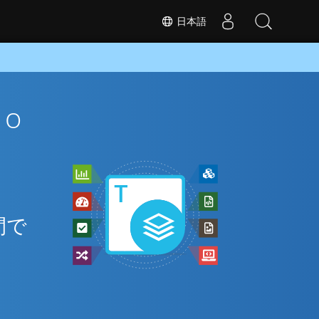
日本語
Go
間で