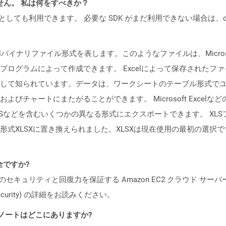
ません。 私は何をすべきか？
cker コンテナとしても利用できます。 必要な SDK がまだ利用できない場合
イナリファイル形式を表します。このようなファイルは、Microsoft Exce
ログラムによって作成できます。 Excelによって保存されたフ
して知られています。データは、ワークシートのテーブル形式で
びチャートにまたがることができます。 Microsoft Exce
XPSなどを含むいくつかの異なる形式にエクスポートできます。 XLSファイル
式XLSXに置き換えられました。XLSXは現在使用の最初の選択で
安全ですか?
ビスのセキュリティと回復力を保証する Amazon EC2 クラウド サーバ
oud/security) の詳細をお読みください。
 リリース ノートはどこにありますか?