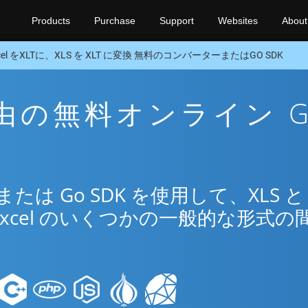
Products
Purchase
Support
Websites
About
cel をXLTに、XLS を XLT に変換 無料のコンバーターまたはGO SDK
T 経由の無料オンライン 
は Go SDK を使用して、XLS と
Excel のいくつかの一般的な形式の