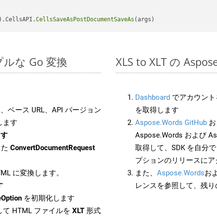
).CellsAPI.
CellsSaveAsPostDocumentSaveAs
シンプルな Go 変換
XLS to XLT の As
Dashboard
でアカウントを
ベース URL、API バージョン
を取得します
します
Aspose.Words GitHub
お
ます
Aspose.Words および As
した
ConvertDocumentRequest
取得して、SDK を自分
プションのリリースにア
HTML に変換します。
また、
Aspose.Words
お
す
レンスを参照して、残り
Option
を初期化します
て HTML ファイルを
XLT
形式