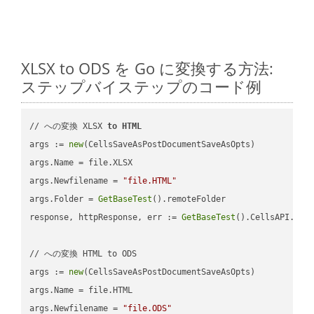
XLSX to ODS を Go に変換する方法:
ステップバイステップのコード例
// への変換 XLSX 
to
HTML
args := 
new
(CellsSaveAsPostDocumentSaveAsOpts)

args.Name = file.XLSX

args.Newfilename = 
"file.HTML"
args.Folder = 
GetBaseTest
().remoteFolder

response, httpResponse, err := 
GetBaseTest
().CellsAPI.
Cel
// への変換 HTML to ODS

args := 
new
(CellsSaveAsPostDocumentSaveAsOpts)

args.Name = file.HTML

args.Newfilename = 
"file.ODS"