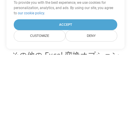
To provide you with the best experience, we use cookies for
personalization, analytics, and ads. By using our site, you agree
to
our cookie policy
.
ACCEPT
CUSTOMIZE
DENY
その他の Excel 変換オプション
XLSX を DOC に変換
DOC:
Microsoft Word Binary Format
XLSX を DOT に変換
DOT:
Microsoft Word Template Files
XLSX を DOCX に変換
DOCX:
Office 2007+ Word Document