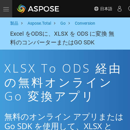
日本語
Toggle navigation
製品
Aspose.Total
Go
Conversion
Excel をODSに、XLSX を ODS に変換 無
料のコンバーターまたはGO SDK
XLSX To ODS 経由
の無料オンライン
Go 変換アプリ
無料のオンライン アプリまたは
Go SDK を使用して、XLSX と