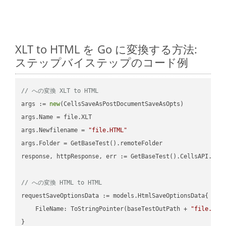
XLT to HTML を Go に変換する方法:
ステップバイステップのコード例
// への変換 XLT to HTML
args := 
new
(CellsSaveAsPostDocumentSaveAsOpts)

args.Name = file.XLT

args.Newfilename = 
"file.HTML"
args.Folder = GetBaseTest().remoteFolder

response, httpResponse, err := GetBaseTest().CellsAPI.Cell
// への変換 HTML to HTML
requestSaveOptionsData := models.HtmlSaveOptionsData{

    FileName: ToStringPointer(baseTestOutPath + 
"file.HTM
}
