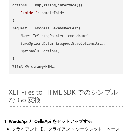
options := 
map
[
string
]
interface
{}{

"folder"
: remoteFolder,

}

request := &models.SaveAsRequest{

    Name: ToStringPointer(remoteName),

    SaveOptionsData: &requestSaveOptionsData,

    Optionals: options,

}

%!(EXTRA 
string
=HTML)
XLT Files to HTML SDK でのシンプル
な Go 変換
WordsApi と CellsApi をセットアップする
クライアント ID、クライアント シークレット、ベース