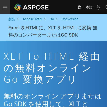
日本語
Toggle navigation
製品
Aspose.Total
Go
Conversion
Excel をHTMLに、XLT を HTML に変換 無
料のコンバーターまたはGO SDK
XLT To HTML 経由
の無料オンライン
Go 変換アプリ
無料のオンライン アプリまたは
Go SDK を使用して、XLT と