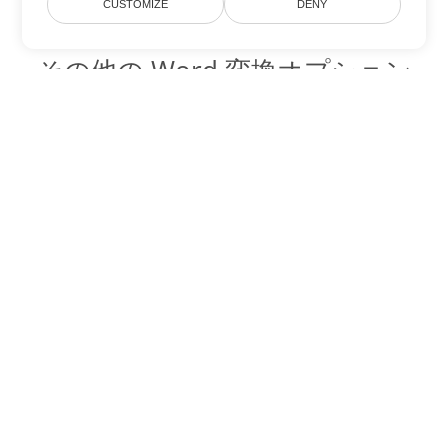
CUSTOMIZE
DENY
その他の Word 変換オプション
CHM を DOC に変換
DOC:
Microsoft Word Binary Format
CHM を DOT に変換
DOT:
Microsoft Word Template Files
CHM を DOCX に変換
DOCX:
Office 2007+ Word Document
CHM を DOCM に変換
DOCM:
Microsoft Word 2007 Marco File
CHM を DOTX に変換