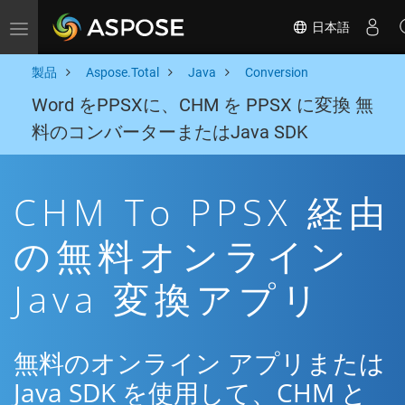
日本語
Toggle navigation
製品
Aspose.Total
Java
Conversion
Word をPPSXに、CHM を PPSX に変換 無
料のコンバーターまたはJava SDK
CHM To PPSX 経由
の無料オンライン
Java 変換アプリ
無料のオンライン アプリまたは
Java SDK を使用して、CHM と