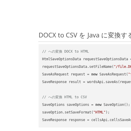
DOCX to CSV を Java
// への変換 DOCX to HTML
HtmlSaveOptionsData requestSaveOptionsData 
requestSaveOptionsData.setFileName(
"/file.D
SaveAsRequest request = 
new
 SaveAsRequest(
"
SaveResponse result = wordsApi.saveAs(reques
// への変換 HTML to CSV
SaveOptions saveOptions = 
new
 SaveOption();

saveOption.setSaveFormat(
"HTML"
);

SaveResponse response = cellsApi.cellsSaveA