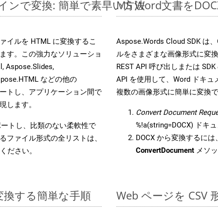
ンラインで変換: 簡単で素早い方法
MS Word文書を
s ファイルを HTML に変換するこ
Aspose.Words Cloud S
ます。この強力なソリューショ
ルをさまざまな画像形式に変
 Aspose.Slides,
REST API 呼び出しまたは SDK
D, Aspose.HTML などの他の
API を使用して、Word ドキュメ
合をサポートし、アプリケーション間で
複数の画像形式に簡単に変換
現します。
Convert Document Reque
%!a(string=DOCX)
をサポートし、比類のない柔軟性で
DOCX から変換するには、
るファイル形式の全リストは、
ConvertDocument
メソッ
ください。
 に変換する簡単な手順
Web ページを CS