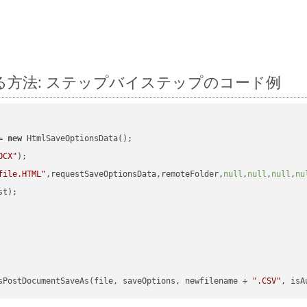
 に変換する方法: ステップバイステップのコード例
= 
new
 HtmlSaveOptionsData();

OCX"
);

file.HTML"
,requestSaveOptionsData,remoteFolder,
null
,
null
,
null
,
nu
t);

sPostDocumentSaveAs(file, saveOptions, newfilename + 
".CSV"
, isA