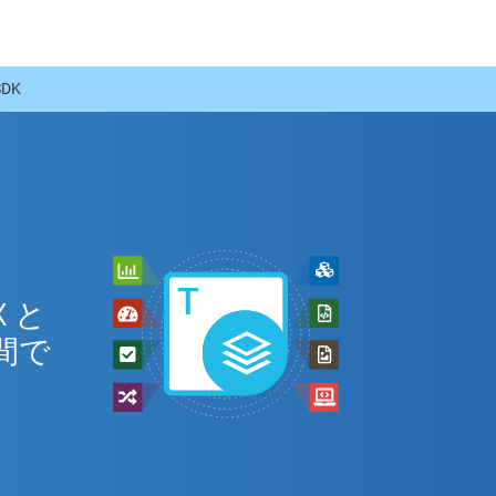
DK
ン
 と
間で