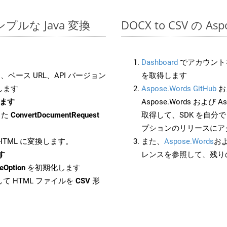
のシンプルな Java 変換
DOCX to CSV の A
Dashboard
でアカウントを
ベース URL、API バージョン
を取得します
します
Aspose.Words GitHub
お
します
Aspose.Words および As
した
ConvertDocumentRequest
取得して、SDK を自分
プションのリリースにア
 HTML に変換します。
また、
Aspose.Words
お
す
レンスを参照して、残り
eOption
を初期化します
て HTML ファイルを
CSV
形