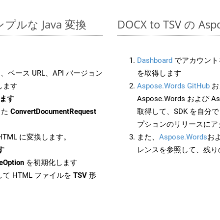
のシンプルな Java 変換
DOCX to TSV の A
Dashboard
でアカウントを
ベース URL、API バージョン
を取得します
します
Aspose.Words GitHub
お
します
Aspose.Words および As
した
ConvertDocumentRequest
取得して、SDK を自分
プションのリリースにア
 HTML に変換します。
また、
Aspose.Words
お
す
レンスを参照して、残り
eOption
を初期化します
て HTML ファイルを
TSV
形