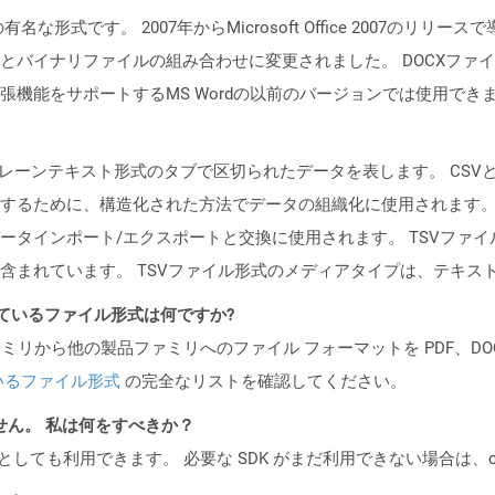
メントの有名な形式です。 2007年からMicrosoft Office 200
とバイナリファイルの組み合わせに変更されました。 DOCXファイルは
張機能をサポートするMS Wordの以前のバージョンでは使用でき
プレーンテキスト形式のタブで区切られたデータを表します。 CS
するために、構造化された方法でデータの組織化に使用されます
ータインポート/エクスポートと交換に使用されます。 TSVファ
含まれています。 TSVファイル形式のメディアタイプは、テキス
ポートされているファイル形式は何ですか?
製品ファミリから他の製品ファミリへのファイル フォーマットを PDF、DOCX、
いるファイル形式
の完全なリストを確認してください。
ません。 私は何をすべきか？
cker コンテナとしても利用できます。 必要な SDK がまだ利用できない場合