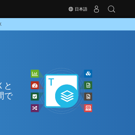
日本語
K
ン
 と
間で