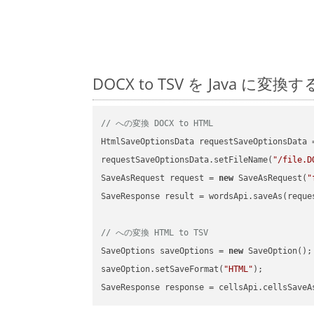
DOCX to TSV を Java
// への変換 DOCX to HTML
HtmlSaveOptionsData requestSaveOptionsData 
requestSaveOptionsData.setFileName(
"/file.D
SaveAsRequest request = 
new
 SaveAsRequest(
"
SaveResponse result = wordsApi.saveAs(reques
// への変換 HTML to TSV
SaveOptions saveOptions = 
new
 SaveOption();

saveOption.setSaveFormat(
"HTML"
);

SaveResponse response = cellsApi.cellsSaveA