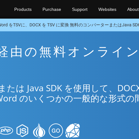
Products
Purchase
Support
Websites
About
Word をTSVに、DOCX を TSV に変換 無料のコンバーターまたはJava SD
SV 経由の無料オンライ
リ
は Java SDK を使用して、DOCX
Word のいくつかの一般的な形式の