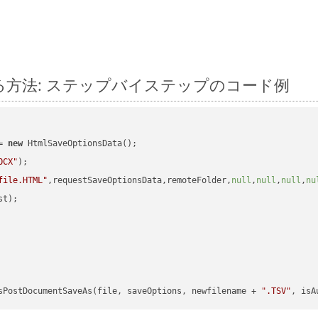
 に変換する方法: ステップバイステップのコード例
= 
new
 HtmlSaveOptionsData();

OCX"
);

file.HTML"
,requestSaveOptionsData,remoteFolder,
null
,
null
,
null
,
nu
t);

sPostDocumentSaveAs(file, saveOptions, newfilename + 
".TSV"
, isA