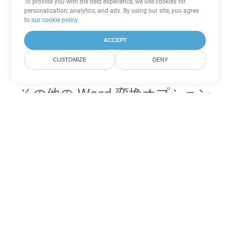
To provide you with the best experience, we use cookies for
personalization, analytics, and ads. By using our site, you agree
to
our cookie policy
.
ACCEPT
CUSTOMIZE
DENY
その他の Word 変換オプション
DOCX を DOC に変換
DOC:
Microsoft Word Binary Format
DOCX を DOT に変換
DOT:
Microsoft Word Template Files
DOCX を DOCM に変換
DOCM:
Microsoft Word 2007 Marco File