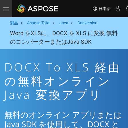
日本語
Toggle navigation
製品
Aspose.Total
Java
Conversion
Word をXLSに、DOCX を XLS に変換 無料
のコンバーターまたはJava SDK
DOCX To XLS 経由
の無料オンライン
Java 変換アプリ
無料のオンライン アプリまたは
Java SDK を使用して、DOCX と