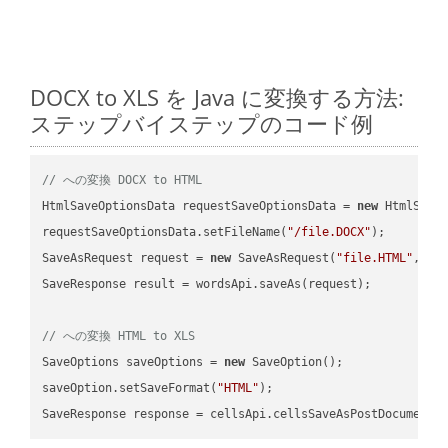
DOCX to XLS を Java に変換する方法:
ステップバイステップのコード例
// への変換 DOCX to HTML
HtmlSaveOptionsData requestSaveOptionsData = 
new
 HtmlSaveO
requestSaveOptionsData.setFileName(
"/file.DOCX"
);

SaveAsRequest request = 
new
 SaveAsRequest(
"file.HTML"
,req
SaveResponse result = wordsApi.saveAs(request);

// への変換 HTML to XLS
SaveOptions saveOptions = 
new
 SaveOption();

saveOption.setSaveFormat(
"HTML"
);

SaveResponse response = cellsApi.cellsSaveAsPostDocumentS