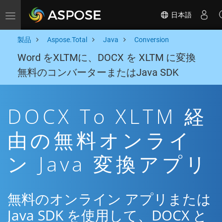
日本語
Toggle navigation
製品
Aspose.Total
Java
Conversion
Word をXLTMに、DOCX を XLTM に変換
無料のコンバーターまたはJava SDK
DOCX To XLTM 経
由の無料オンライ
ン Java 変換アプリ
無料のオンライン アプリまたは
Java SDK を使用して、DOCX と