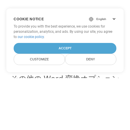
COOKIE NOTICE
To provide you with the best experience, we use cookies for
personalization, analytics, and ads. By using our site, you agree
to
our cookie policy
.
ACCEPT
CUSTOMIZE
DENY
その他の Word 変換オプション
DOCX を DOC に変換
DOC:
Microsoft Word Binary Format
DOCX を DOT に変換
DOT:
Microsoft Word Template Files