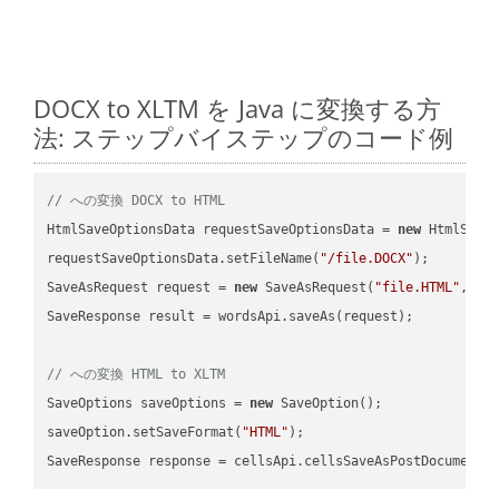
DOCX to XLTM を Java に変換する方
法: ステップバイステップのコード例
// への変換 DOCX to HTML
HtmlSaveOptionsData requestSaveOptionsData = 
new
 HtmlSaveO
requestSaveOptionsData.setFileName(
"/file.DOCX"
);

SaveAsRequest request = 
new
 SaveAsRequest(
"file.HTML"
,req
SaveResponse result = wordsApi.saveAs(request);

// への変換 HTML to XLTM
SaveOptions saveOptions = 
new
 SaveOption();

saveOption.setSaveFormat(
"HTML"
);

SaveResponse response = cellsApi.cellsSaveAsPostDocumentS