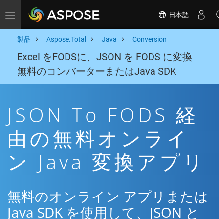
日本語
Toggle navigation
製品
Aspose.Total
Java
Conversion
Excel をFODSに、JSON を FODS に変換
無料のコンバーターまたはJava SDK
JSON To FODS 経
由の無料オンライ
ン Java 変換アプリ
無料のオンライン アプリまたは
Java SDK を使用して、JSON と