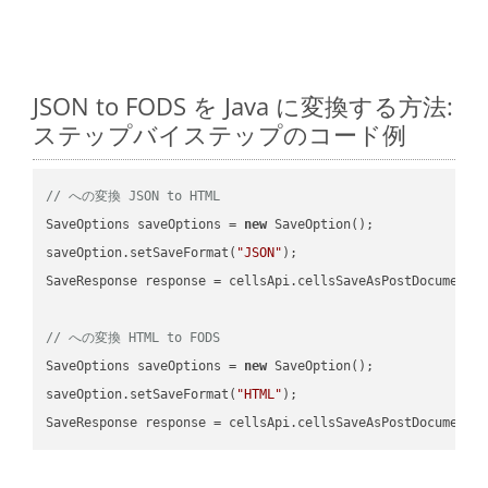
JSON to FODS を Java に変換する方法:
ステップバイステップのコード例
// への変換 JSON to HTML
SaveOptions saveOptions = 
new
 SaveOption();

saveOption.setSaveFormat(
"JSON"
);

SaveResponse response = cellsApi.cellsSaveAsPostDocumentS
// への変換 HTML to FODS
SaveOptions saveOptions = 
new
 SaveOption();

saveOption.setSaveFormat(
"HTML"
);

SaveResponse response = cellsApi.cellsSaveAsPostDocumentS